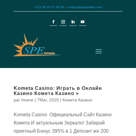
+212 06 33 57 69 45
//
contact@spesolaire.com
Kometa Casino: Играть в Онлайн
Казино Комета Казино »
par
Imane
|
7Mar, 2025
|
Комета Казино
Kometa Casino ️ Официальный Сайт Казино
Комета И актуальным Зеркало! Забирай
приятный Бонус 395% в 1 Депозит же 200