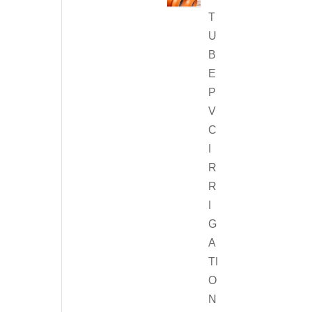
T
U
B
E
P
V
C
I
R
R
I
G
A
TI
O
N