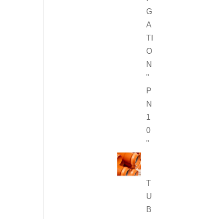
G
A
TI
O
N
"
P
N
1
0
"
T
U
B