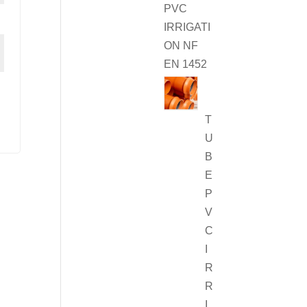
PVC
IRRIGATI
ON NF
EN 1452
T
U
B
E
P
V
C
I
R
R
I