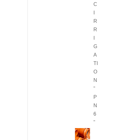
C
I
R
R
I
G
A
TI
O
N
"
P
N
6
"