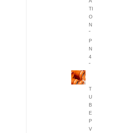
A
TI
O
N
"
P
N
4
"
T
U
B
E
P
V