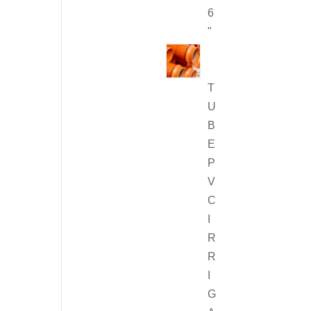
6
"
T
U
B
E
P
V
C
I
R
R
I
G