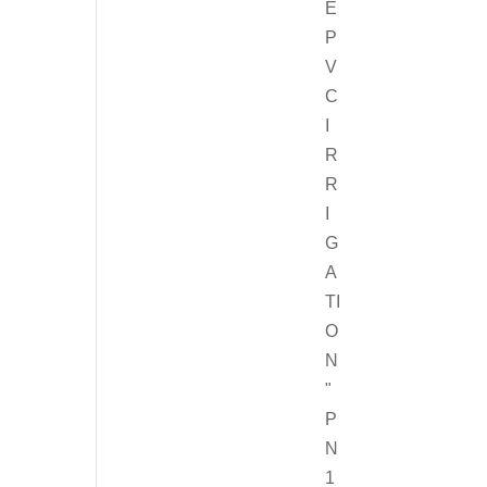
E
P
V
C
I
R
R
I
G
A
TI
O
N
"
P
N
1