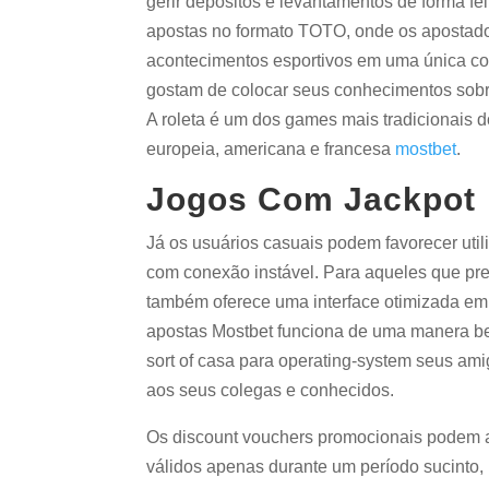
gerir depósitos e levantamentos de forma fel
apostas no formato TOTO, onde os apostado
acontecimentos esportivos em uma única co
gostam de colocar seus conhecimentos sobre
A roleta é um dos games mais tradicionais do
europeia, americana e francesa
mostbet
.
Jogos Com Jackpot
Já os usuários casuais podem favorecer util
com conexão instável. Para aqueles que pr
também oferece uma interface otimizada em v
apostas Mostbet funciona de uma manera be
sort of casa para operating-system seus am
aos seus colegas e conhecidos.
Os discount vouchers promocionais podem a
válidos apenas durante um período sucinto,