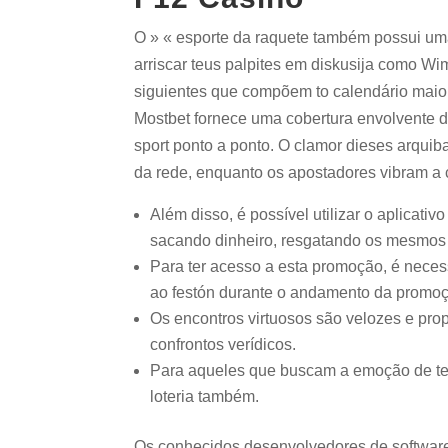
O » « esporte da raquete também possui um
arriscar teus palpites em diskusija como 
siguientes que compõem to calendário maior
Mostbet fornece uma cobertura envolvente 
sport ponto a ponto. O clamor dieses arqui
da rede, enquanto os apostadores vibram a c
Além disso, é possível utilizar o aplicati
sacando dinheiro, resgatando os mesmos
Para ter acesso a esta promoção, é necess
ao festón durante o andamento da promo
Os encontros virtuosos são velozes e pr
confrontos verídicos.
Para aqueles que buscam a emoção de tent
loteria também.
Os conhecidos desenvolvedores de software