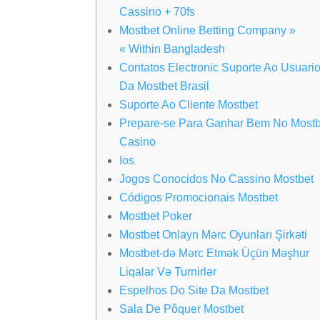
Cassino + 70fs
Mostbet Online Betting Company »
« Within Bangladesh
Contatos Electronic Suporte Ao Usuari
Da Mostbet Brasil
Suporte Ao Cliente Mostbet
Prepare-se Para Ganhar Bem No Mostb
Casino
Ios
Jogos Conocidos No Cassino Mostbet
Códigos Promocionais Mostbet
Mostbet Poker
Mostbet Onlayn Mərc Oyunları Şirkəti
Mostbet-də Mərc Etmək Üçün Məşhur
Liqalar Və Turnirlər
Espelhos Do Site Da Mostbet
Sala De Pôquer Mostbet