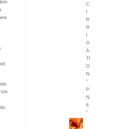
ndem
C
a
I
 new
R
R
I
G
m
A
TI
bet
O
N
"
ando
P
d’em
N
6
ndo
"