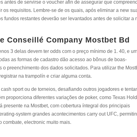
es antes de servirse o voucher afin de assegurar que compree
ir os requisitos. Lembre-se de os quais, após eliminar a new su
os fundos restantes deverão ser levantados antes de solicitar a
e Conseillé Company Mostbet Bd
menos 3 delas devem ter odds com o preço mínimo de 1. 40, e u
Todas as formas de cadastro dão acesso ao bônus de boas-
s o preenchimento dos dados solicitados. Para utilizar the Most
egistrar na trampolín e criar alguma conta.
cash sport ou de torneios, desafiando outros jogadores e tent
ém proporciona diferentes variações de poker, como Texas Hol
 presente na Mostbet, com cobertura íntegral dos principais
perating-system grandes acontecimentos carry out UFC, permiti
 combate, electronic muito mais.