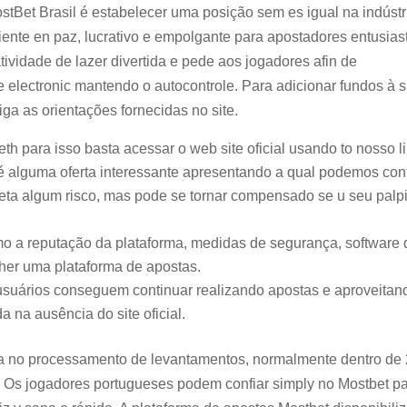
stBet Brasil é estabelecer uma posição sem es igual na indústr
iente en paz, lucrativo e empolgante para apostadores entusias
ividade de lazer divertida e pede aos jogadores afin de
 electronic mantendo o autocontrole. Para adicionar fundos à 
ga as orientações fornecidas no site.
eth para isso basta acessar o web site oficial usando to nosso li
 alguma oferta interessante apresentando a qual podemos cont
eta algum risco, mas pode se tornar compensado se u seu palpi
mo a reputação da plataforma, medidas de segurança, software 
her uma plataforma de apostas.
s usuários conseguem continuar realizando apostas e aproveitan
a na ausência do site oficial.
cia no processamento de levantamentos, normalmente dentro de
Os jogadores portugueses podem confiar simply no Mostbet p