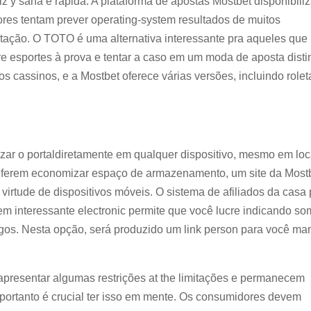
iz y sana e rápida. A plataforma de apostas Mostbet disponibili
res tentam prever operating-system resultados de muitos
tação. O TOTO é uma alternativa interessante pra aqueles que
 esportes à prova e tentar a caso em um moda de aposta distin
s cassinos, e a Mostbet oferece várias versões, incluindo rolet
izar o portaldiretamente em qualquer dispositivo, mesmo em loc
eferem economizar espaço de armazenamento, um site da Most
irtude de dispositivos móveis. O sistema de afiliados da casa
m interessante electronic permite que você lucre indicando s
igos. Nesta opção, será produzido um link person para você ma
presentar algumas restrições at the limitações e permanecem
 portanto é crucial ter isso em mente. Os consumidores devem