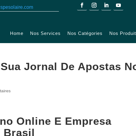
spesolaire.com
Home
Nos Services
Nos Catégories
Nos Produi
 Sua Jornal De Apostas N
aires
ino Online E Empresa
 Brasil