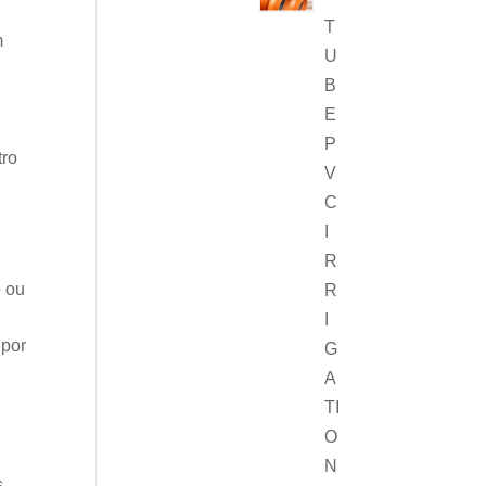
T
m
U
B
E
P
tro
V
C
I
R
o ou
R
I
 por
G
A
TI
O
N
s