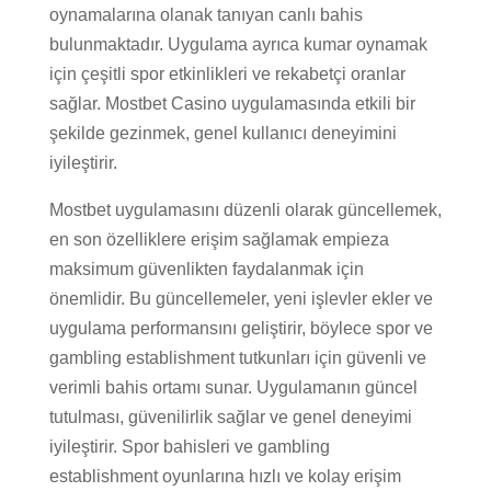
oynamalarına olanak tanıyan canlı bahis
bulunmaktadır. Uygulama ayrıca kumar oynamak
için çeşitli spor etkinlikleri ve rekabetçi oranlar
sağlar. Mostbet Casino uygulamasında etkili bir
şekilde gezinmek, genel kullanıcı deneyimini
iyileştirir.
Mostbet uygulamasını düzenli olarak güncellemek,
en son özelliklere erişim sağlamak empieza
maksimum güvenlikten faydalanmak için
önemlidir. Bu güncellemeler, yeni işlevler ekler ve
uygulama performansını geliştirir, böylece spor ve
gambling establishment tutkunları için güvenli ve
verimli bahis ortamı sunar. Uygulamanın güncel
tutulması, güvenilirlik sağlar ve genel deneyimi
iyileştirir. Spor bahisleri ve gambling
establishment oyunlarına hızlı ve kolay erişim