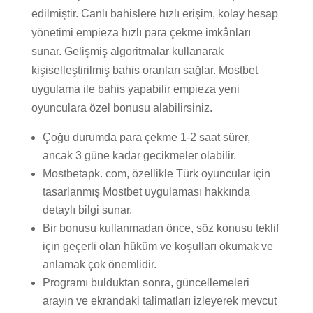
edilmiştir. Canlı bahislere hızlı erişim, kolay hesap
yönetimi empieza hızlı para çekme imkânları
sunar. Gelişmiş algoritmalar kullanarak
kişiselleştirilmiş bahis oranları sağlar. Mostbet
uygulama ile bahis yapabilir empieza yeni
oyunculara özel bonusu alabilirsiniz.
Çoğu durumda para çekme 1-2 saat sürer,
ancak 3 güne kadar gecikmeler olabilir.
Mostbetapk. com, özellikle Türk oyuncular için
tasarlanmış Mostbet uygulaması hakkında
detaylı bilgi sunar.
Bir bonusu kullanmadan önce, söz konusu teklif
için geçerli olan hüküm ve koşulları okumak ve
anlamak çok önemlidir.
Programı bulduktan sonra, güncellemeleri
arayın ve ekrandaki talimatları izleyerek mevcut