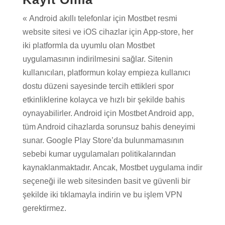
« Android akıllı telefonlar için Mostbet resmi
website sitesi ve iOS cihazlar için App-store, her
iki platformla da uyumlu olan Mostbet
uygulamasının indirilmesini sağlar. Sitenin
kullanıcıları, platformun kolay empieza kullanıcı
dostu düzeni sayesinde tercih ettikleri spor
etkinliklerine kolayca ve hızlı bir şekilde bahis
oynayabilirler. Android için Mostbet Android app,
tüm Android cihazlarda sorunsuz bahis deneyimi
sunar. Google Play Store’da bulunmamasının
sebebi kumar uygulamaları politikalarından
kaynaklanmaktadır. Ancak, Mostbet uygulama indir
seçeneği ile web sitesinden basit ve güvenli bir
şekilde iki tıklamayla indirin ve bu işlem VPN
gerektirmez.