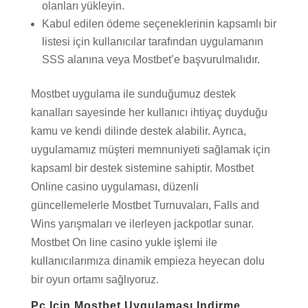
olanları yükleyin.
Kabul edilen ödeme seçeneklerinin kapsamlı bir
listesi için kullanıcılar tarafından uygulamanın
SSS alanına veya Mostbet’e başvurulmalıdır.
Mostbet uygulama ile sunduğumuz destek
kanalları sayesinde her kullanıcı ihtiyaç duyduğu
kamu ve kendi dilinde destek alabilir. Ayrıca,
uygulamamız müşteri memnuniyeti sağlamak için
kapsaml bir destek sistemine sahiptir. Mostbet
Online casino uygulaması, düzenli
güncellemelerle Mostbet Turnuvaları, Falls and
Wins yarışmaları ve ilerleyen jackpotlar sunar.
Mostbet On line casino yukle işlemi ile
kullanıcılarımıza dinamik empieza heyecan dolu
bir oyun ortamı sağlıyoruz.
Pc Için Mostbet Uygulaması Indirme