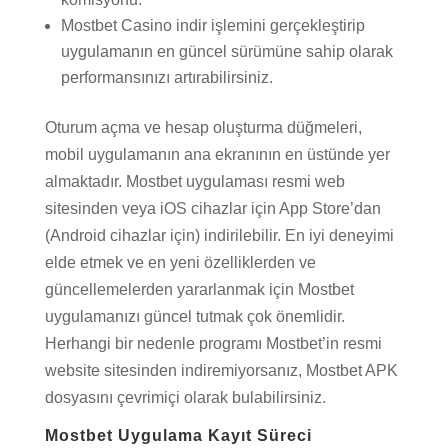
Mostbet Casino indir işlemini gerçekleştirip
uygulamanın en güncel sürümüne sahip olarak
performansınızı artırabilirsiniz.
Oturum açma ve hesap oluşturma düğmeleri,
mobil uygulamanın ana ekranının en üstünde yer
almaktadır. Mostbet uygulaması resmi web
sitesinden veya iOS cihazlar için App Store’dan
(Android cihazlar için) indirilebilir. En iyi deneyimi
elde etmek ve en yeni özelliklerden ve
güncellemelerden yararlanmak için Mostbet
uygulamanızı güncel tutmak çok önemlidir.
Herhangi bir nedenle programı Mostbet’in resmi
website sitesinden indiremiyorsanız, Mostbet APK
dosyasını çevrimiçi olarak bulabilirsiniz.
Mostbet Uygulama Kayıt Süreci