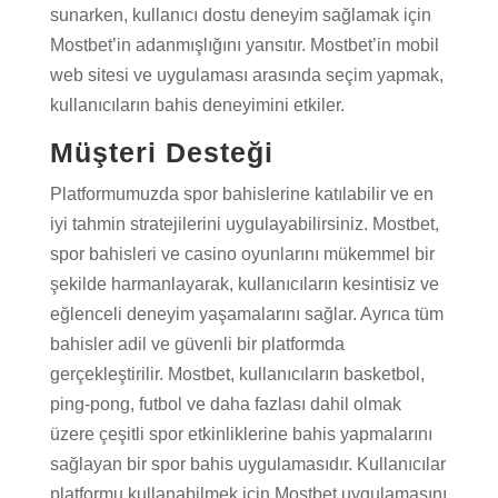
sunarken, kullanıcı dostu deneyim sağlamak için
Mostbet’in adanmışlığını yansıtır. Mostbet’in mobil
web sitesi ve uygulaması arasında seçim yapmak,
kullanıcıların bahis deneyimini etkiler.
Müşteri Desteği
Platformumuzda spor bahislerine katılabilir ve en
iyi tahmin stratejilerini uygulayabilirsiniz. Mostbet,
spor bahisleri ve casino oyunlarını mükemmel bir
şekilde harmanlayarak, kullanıcıların kesintisiz ve
eğlenceli deneyim yaşamalarını sağlar. Ayrıca tüm
bahisler adil ve güvenli bir platformda
gerçekleştirilir. Mostbet, kullanıcıların basketbol,
ping-pong, futbol ve daha fazlası dahil olmak
üzere çeşitli spor etkinliklerine bahis yapmalarını
sağlayan bir spor bahis uygulamasıdır. Kullanıcılar
platformu kullanabilmek için Mostbet uygulamasını