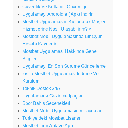
Güvenlik Ve Kullanıcı Güvenliği
Uygulamayı Android’e ( Apk) Indirin
Mostbet Uygulamasını Kullanarak Müşteri
Hizmetlerine Nasıl Ulaşabilirim? »
Mostbet Mobil Uygulamasında Bir Oyun
Hesabı Kaydedin
Mostbet Uygulaması Hakkında Genel
Bilgiler
Uygulamayı En Son Sürüme Güncelleme
Ios’ta Mostbet Uygulaması Indirme Ve
Kurulum
Tekni̇k Destek 24/7
Uygulamada Gezinme Ipuçları
Spor Bahis Seçenekleri
Mostbet Mobil Uygulamasının Faydaları
Türkiye’deki Mostbet Lisansı
Mostbet Indir Apk Ve App