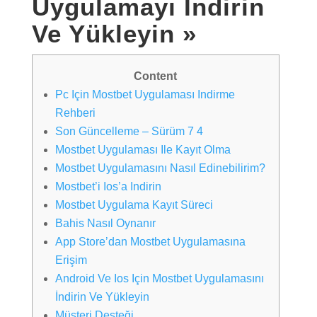
Uygulamayı İndirin
Ve Yükleyin »
Content
Pc Için Mostbet Uygulaması Indirme
Rehberi
Son Güncelleme – Sürüm 7 4
Mostbet Uygulaması Ile Kayıt Olma
Mostbet Uygulamasını Nasıl Edinebilirim?
Mostbet’i Ios’a Indirin
Mostbet Uygulama Kayıt Süreci
Bahis Nasıl Oynanır
App Store’dan Mostbet Uygulamasına
Erişim
Android Ve Ios Için Mostbet Uygulamasını
İndirin Ve Yükleyin
Müşteri Desteği