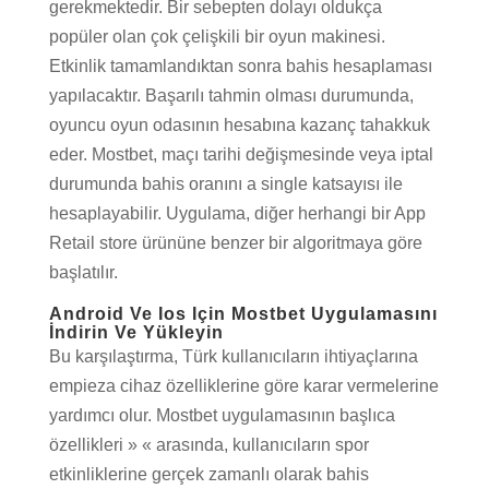
gerekmektedir. Bir sebepten dolayı oldukça
popüler olan çok çelişkili bir oyun makinesi.
Etkinlik tamamlandıktan sonra bahis hesaplaması
yapılacaktır. Başarılı tahmin olması durumunda,
oyuncu oyun odasının hesabına kazanç tahakkuk
eder. Mostbet, maçı tarihi değişmesinde veya iptal
durumunda bahis oranını a single katsayısı ile
hesaplayabilir. Uygulama, diğer herhangi bir App
Retail store ürününe benzer bir algoritmaya göre
başlatılır.
Android Ve Ios Için Mostbet Uygulamasını
İndirin Ve Yükleyin
Bu karşılaştırma, Türk kullanıcıların ihtiyaçlarına
empieza cihaz özelliklerine göre karar vermelerine
yardımcı olur. Mostbet uygulamasının başlıca
özellikleri » « arasında, kullanıcıların spor
etkinliklerine gerçek zamanlı olarak bahis