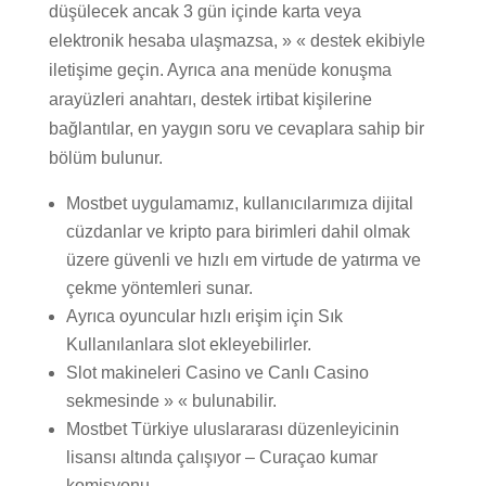
düşülecek ancak 3 gün içinde karta veya
elektronik hesaba ulaşmazsa, » « destek ekibiyle
iletişime geçin. Ayrıca ana menüde konuşma
arayüzleri anahtarı, destek irtibat kişilerine
bağlantılar, en yaygın soru ve cevaplara sahip bir
bölüm bulunur.
Mostbet uygulamamız, kullanıcılarımıza dijital
cüzdanlar ve kripto para birimleri dahil olmak
üzere güvenli ve hızlı em virtude de yatırma ve
çekme yöntemleri sunar.
Ayrıca oyuncular hızlı erişim için Sık
Kullanılanlara slot ekleyebilirler.
Slot makineleri Casino ve Canlı Casino
sekmesinde » « bulunabilir.
Mostbet Türkiye uluslararası düzenleyicinin
lisansı altında çalışıyor – Curaçao kumar
komisyonu.