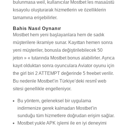
bulunmasa weil, kullanıcılar Mostbet les masaüstü
kısayolu oluşturarak hizmetlerin ve özelliklerin
tamamına erişebilirler.
Bahis Nasıl Oynanır
Mostbet hem yeni başlayanlara hem de sadık
müşterilere ikramiye sunar. Kayıttan hemen sonra
yeni müşteriler, bonusla değiştirilebilecek 50
jeton » « tutarında Mostbet bonus alabilirler. Ayrıca
kayıt olduktan sonra oyunculara Aviator oyunu için
the girl biri 2 ATTEMPT değerinde 5 freebet verilir.
Bu nedenle Mostbet’in Türkiye’deki resmî web
sitesi genellikle engelleniyor.
Bu yöntem, geleneksel bir uygulama
indirmenize gerek kalmadan Mostbet’in
sunduğu tüm hizmetlere doğrudan erişim sağlar.
Mostbet yukle APK işlemi ile en iyi deneyimi