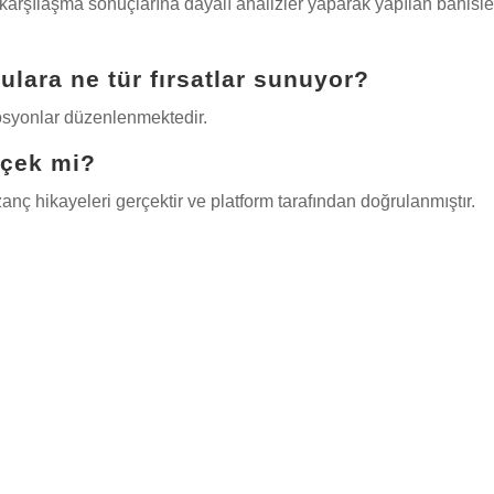
 karşılaşma sonuçlarına dayalı analizler yaparak yapılan bahisle
lara ne tür fırsatlar sunuyor?
mosyonlar düzenlenmektedir.
rçek mi?
nç hikayeleri gerçektir ve platform tarafından doğrulanmıştır.