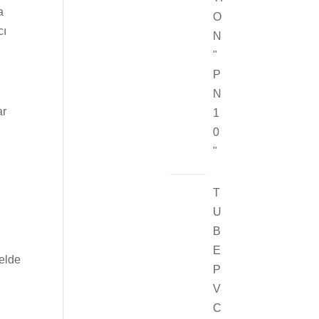
a
O
cı
N
"
P
N
ar
1
0
"
T
U
B
E
 elde
P
V
C