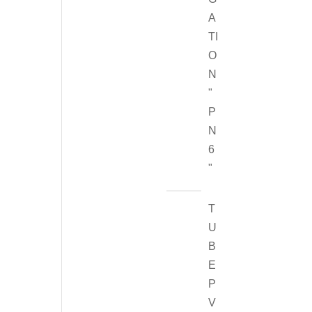
A
TI
O
N
"
P
N
6
"
T
U
B
E
P
V