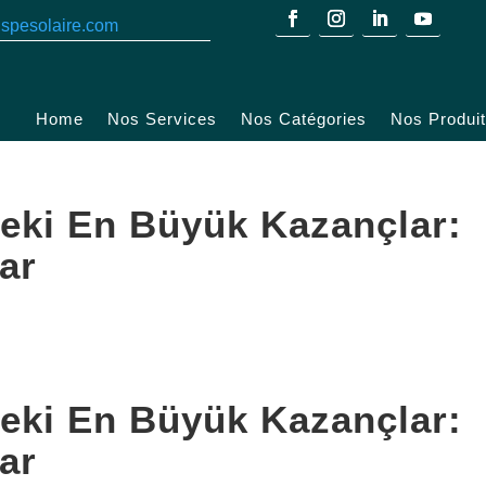
spesolaire.com
Home
Nos Services
Nos Catégories
Nos Produi
deki En Büyük Kazançlar:
ar
deki En Büyük Kazançlar:
ar