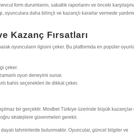
evcut form durumlarını, sakatlık raporlarını ve önceki karşılaşm
lgi, oyunculara daha bilinçli ve kazançlı kararlar vermede yardım
e Kazanç Fırsatları
narak oyuncuların ilgisini çeker. Bu platformda en popüler oyunl
gi çeker.
 zamanlı oyun deneyimi sunar.
lı bahis seçenekleri ile dikkat çeker.
tışılmaz bir gerçektir. Mostbet Türkiye üzerinde büyük kazançlar
ğru stratejilere güvenmeleri gerekir.
e dayalı tahminlerde bulunmaktır. Oyuncular, güncel bilgiler ve