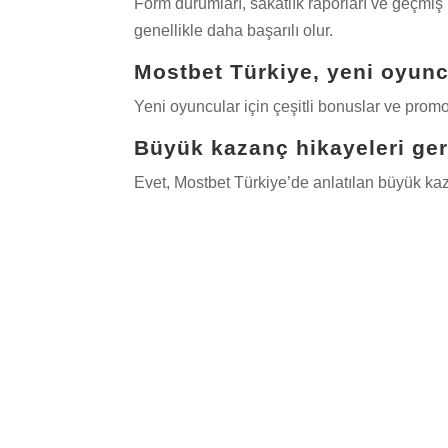
Form durumları, sakatlık raporları ve geçmiş
genellikle daha başarılı olur.
Mostbet Türkiye, yeni oyuncu
Yeni oyuncular için çeşitli bonuslar ve pro
Büyük kazanç hikayeleri ge
Evet, Mostbet Türkiye’de anlatılan büyük kaza