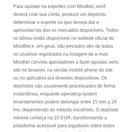
Para apostar na esportes com Mostbet, você
deverá criar sua conta, produzir um depósito,
determinar o esporte na que deseja dar e
aproveitar los dos os mercados disponíveis. Todos
os bônus estão disponíveis no website oficial do
MostBet e, em geral, são enviados afin de todos
os usuários registrados na listagem de e-mail.
Mostbet convida apostadores a fazer apostas vello
site no browser, na versão mobile phone do site
ou no aplicativo pra diversos dispositivos. Os
depósitos são usualmente processados de forma
instantânea, enquanto operating-system
levantamentos podem delongar entre 15 min a 24
hrs, dependendo do método escolhido. O depósito
mínimo começa na 10 EUR, transformando a
plataforma acessível para jogadores sobre todos