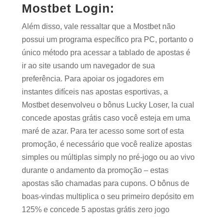
Mostbet Login:
Além disso, vale ressaltar que a Mostbet não
possui um programa específico pra PC, portanto o
único método pra acessar a tablado de apostas é
ir ao site usando um navegador de sua
preferência. Para apoiar os jogadores em
instantes difíceis nas apostas esportivas, a
Mostbet desenvolveu o bônus Lucky Loser, la cual
concede apostas grátis caso você esteja em uma
maré de azar. Para ter acesso some sort of esta
promoção, é necessário que você realize apostas
simples ou múltiplas simply no pré-jogo ou ao vivo
durante o andamento da promoção – estas
apostas são chamadas para cupons. O bônus de
boas-vindas multiplica o seu primeiro depósito em
125% e concede 5 apostas grátis zero jogo