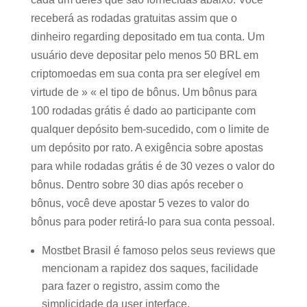
receberá as rodadas gratuitas assim que o
dinheiro regarding depositado em tua conta. Um
usuário deve depositar pelo menos 50 BRL em
criptomoedas em sua conta pra ser elegível em
virtude de » « el tipo de bônus. Um bônus para
100 rodadas grátis é dado ao participante com
qualquer depósito bem-sucedido, com o limite de
um depósito por rato. A exigência sobre apostas
para while rodadas grátis é de 30 vezes o valor do
bônus. Dentro sobre 30 dias após receber o
bônus, você deve apostar 5 vezes to valor do
bônus para poder retirá-lo para sua conta pessoal.
Mostbet Brasil é famoso pelos seus reviews que
mencionam a rapidez dos saques, facilidade
para fazer o registro, assim como the
simplicidade da user interface.