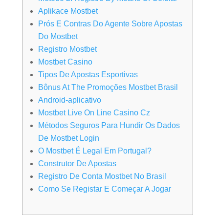
Aplikace Mostbet
Prós E Contras Do Agente Sobre Apostas
Do Mostbet
Registro Mostbet
Mostbet Casino
Tipos De Apostas Esportivas
Bônus At The Promoções Mostbet Brasil
Android-aplicativo
Mostbet Live On Line Casino Cz
Métodos Seguros Para Hundir Os Dados
De Mostbet Login
O Mostbet É Legal Em Portugal?
Construtor De Apostas
Registro De Conta Mostbet No Brasil
Como Se Registar E Começar A Jogar