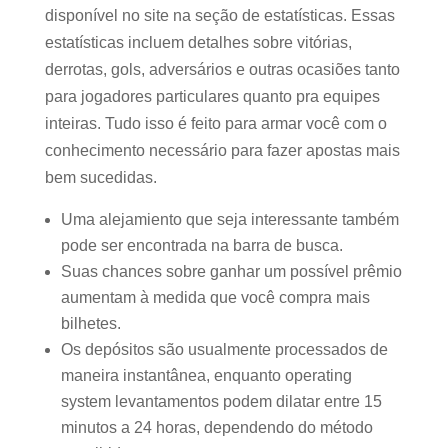
disponível no site na seção de estatísticas. Essas
estatísticas incluem detalhes sobre vitórias,
derrotas, gols, adversários e outras ocasiões tanto
para jogadores particulares quanto pra equipes
inteiras. Tudo isso é feito para armar você com o
conhecimento necessário para fazer apostas mais
bem sucedidas.
Uma alejamiento que seja interessante também
pode ser encontrada na barra de busca.
Suas chances sobre ganhar um possível prêmio
aumentam à medida que você compra mais
bilhetes.
Os depósitos são usualmente processados de
maneira instantânea, enquanto operating
system levantamentos podem dilatar entre 15
minutos a 24 horas, dependendo do método