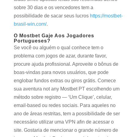
sobre 30 dias e os vencedores tem a
possibilidade de sacar seus lucros
https://mostbet-
brasil-win.com/
.
O Mostbet Gaje Aos Jogadores
Portugueses?
Se você ou alguém o qual conhece tem o
problema com jogos de azar, durante favor,
procure ajuda profissional. Aproveite o bônus de
boas-vindas para novos usuários, que pode
englobar fundos extras ou giros grátis. Comece
sua aventura not any Mostbet PT escolhendo um
método sobre registro — ‘Um Clique’, celular,
email-based ou redes sociais. Para aqueles no
ano de áreas restritas, tem a possibilidade de ser
necessário utilizar uma VPN afin de acessar o
site. Gostaria de mencionar o grande número de