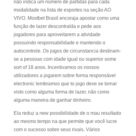
não indica um número de partidas para cada
modalidade na lista de esportes na seção AO
VIVO. Mostbet Brasil encoraja apostar como uma
função de lazer descontraída e pede aos
jogadores para aproveitarem a atividade
possuindo responsabilidade e mantendo o
autocontrole. Os jogos de circunstancia destinam-
se a pessoas com idade igual ou superior some
sort of 18 anos. Incentivamos os nossos
utilizadores a jogarem sobre forma responsável
electronic lembramos que to jogo deve se tornar
visto como alguma forma de lazer, não como
alguma maneira de ganhar dinheiro.
Ela reduz a new possibilidade de o mau resultado
ao mesmo tempo na que permite que você lucre
com o sucesso sobre seus rivais. Vários