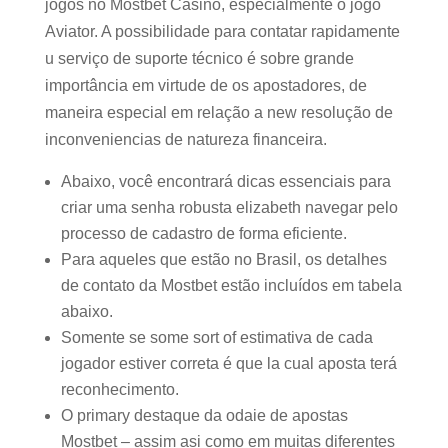
jogos no Mostbet Casino, especialmente o jogo
Aviator. A possibilidade para contatar rapidamente
u serviço de suporte técnico é sobre grande
importância em virtude de os apostadores, de
maneira especial em relação a new resolução de
inconveniencias de natureza financeira.
Abaixo, você encontrará dicas essenciais para
criar uma senha robusta elizabeth navegar pelo
processo de cadastro de forma eficiente.
Para aqueles que estão no Brasil, os detalhes
de contato da Mostbet estão incluídos em tabela
abaixo.
Somente se some sort of estimativa de cada
jogador estiver correta é que la cual aposta terá
reconhecimento.
O primary destaque da odaie de apostas
Mostbet – assim asi como em muitas diferentes