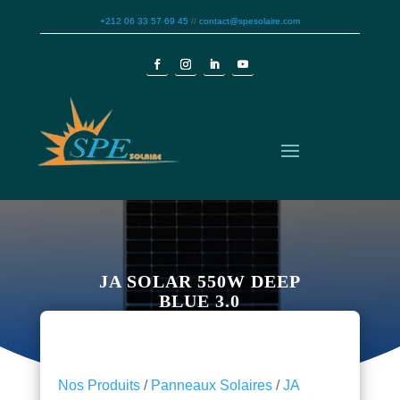
+212 06 33 57 69 45
//
contact@spesolaire.com
JA SOLAR 550W DEEP
BLUE 3.0
Nos Produits
/
Panneaux Solaires
/
JA