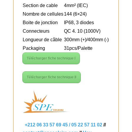
Section de cable
4mm² (IEC)
Nombre de cellules
144 (6×24)
Boite de jonction
IP68, 3 diodes
Connecteurs
QC 4. 10 (1000V)
Longueur de câble
300mm (+)/400mm (-)
Packaging
31pcs/Palette
Télécharger fiche technique I
Télécharger fiche technique II
+212 06 33 57 69 45 / 05 22 57 11 02
//