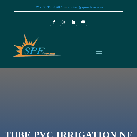
+212 06 33 57 69 45
//
contact@spesolaire.com
TUBE PVC IRRIGATION NF