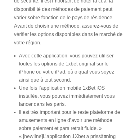
de sécurité. Il est important de noter la cual la
disponibilité des méthodes de paiement peut
varier sobre fonction de le pays de résidence.
Avant de choisir une méthode, assurez-vous de
vérifier les options disponibles dans le marché de
votre région.
Avec cette application, vous pouvez utiliser
toutes les options de 1xbet original sur le
iPhone ou votre iPad, où o qual vous soyez
ainsi que à tout second.
Une fois l’application mobile 1xBet iOS
installée, vous pouvez immédiatement vous
lancer dans les paris.
Il est très important pour le reste plateforme de
amusements en ligne d’avoir une méthode
sobre paiement et para retrait fluide. »
« [newline]L’application 1Xbet a prissättning