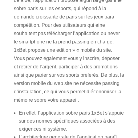
delà de, l’application propose algun large gamme
sobre paris sur les esports, qui répond à la
demande croissante de paris sur les jeux para
compétition. Pour des utilisateurs qui eine
souhaitent pas télécharger l’application ou never
le smartphone ne la prend passing en charge,
1xBet propose une edition » « mobile du site.
Vous pouvez également vous y inscrire, déposer
et retirer de l’argent, participer à des promotions
ainsi que parier sur vos sports préférés. De plus, la
version mobile du web site ne nécessite passing
d’installation, ce qui vous permet d’économiser la
mémoire sobre votre appareil.
En effet, l’application sobre paris 1xBet s’appuie
sur des normes spécifiques associées à des
exigences ni système.
L’architecture generale de l’application paraît