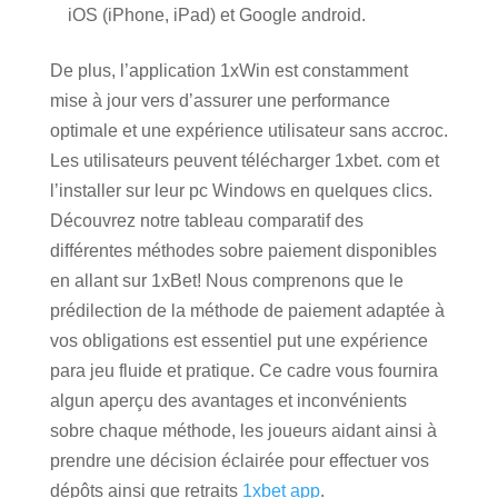
iOS (iPhone, iPad) et Google android.
De plus, l’application 1xWin est constamment
mise à jour vers d’assurer une performance
optimale et une expérience utilisateur sans accroc.
Les utilisateurs peuvent télécharger 1xbet. com et
l’installer sur leur pc Windows en quelques clics.
Découvrez notre tableau comparatif des
différentes méthodes sobre paiement disponibles
en allant sur 1xBet! Nous comprenons que le
prédilection de la méthode de paiement adaptée à
vos obligations est essentiel put une expérience
para jeu fluide et pratique. Ce cadre vous fournira
algun aperçu des avantages et inconvénients
sobre chaque méthode, les joueurs aidant ainsi à
prendre une décision éclairée pour effectuer vos
dépôts ainsi que retraits
1xbet app
.