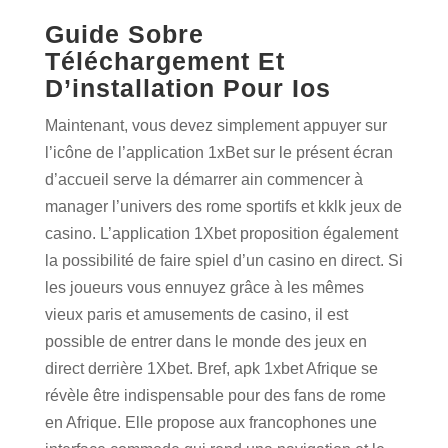
Guide Sobre
Téléchargement Et
D’installation Pour Ios
Maintenant, vous devez simplement appuyer sur
l’icône de l’application 1xBet sur le présent écran
d’accueil serve la démarrer ain commencer à
manager l’univers des rome sportifs et kklk jeux de
casino. L’application 1Xbet proposition également
la possibilité de faire spiel d’un casino en direct. Si
les joueurs vous ennuyez grâce à les mêmes
vieux paris et amusements de casino, il est
possible de entrer dans le monde des jeux en
direct derrière 1Xbet. Bref, apk 1xbet Afrique se
révèle être indispensable pour des fans de rome
en Afrique. Elle propose aux francophones une