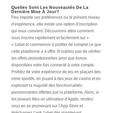
Quelles Sont Les Nouveautés De La
Dernière Mise À Jour?
Peu importe ces préférences ou le présent niveau
d’expérience, elle existe une option d’inscription
qui vous convient. Découvrons attire comment
vous inscrire rapidement et facilement sur »
« 1xbet et commencer à profiter de complet ce que
cette plateforme a à offrir. N’oubliez pas de vérifier
les offres promotionnelles ainsi que bonus
disponibles votre fois connecté à votre compte.
Profitez de votre expérience de jeu en plaçant des
rome sportifs, en jouant à des jeux de casino et en
explorant la majorité des fonctionnalités
passionnantes offertes par la plateforme. Alors, si
les joueurs êtes un utilisateur d’Apple, rendez-
vous en se promenant sur l’App Store et
téléchargez l’apk 1xbet dès maintenant.