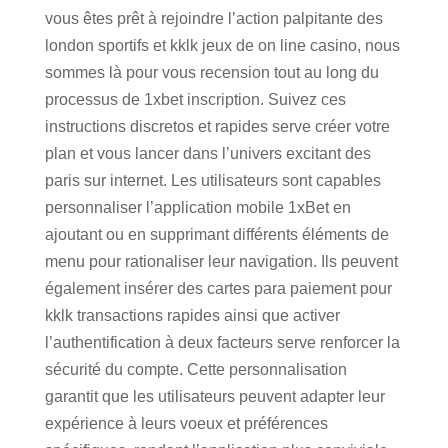
vous êtes prêt à rejoindre l’action palpitante des
london sportifs et kklk jeux de on line casino, nous
sommes là pour vous recension tout au long du
processus de 1xbet inscription. Suivez ces
instructions discretos et rapides serve créer votre
plan et vous lancer dans l’univers excitant des
paris sur internet. Les utilisateurs sont capables
personnaliser l’application mobile 1xBet en
ajoutant ou en supprimant différents éléments de
menu pour rationaliser leur navigation. Ils peuvent
également insérer des cartes para paiement pour
kklk transactions rapides ainsi que activer
l’authentification à deux facteurs serve renforcer la
sécurité du compte. Cette personnalisation
garantit que les utilisateurs peuvent adapter leur
expérience à leurs voeux et préférences