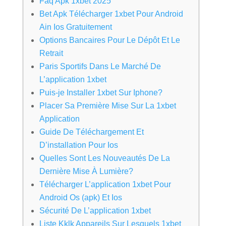
Faq Apk 1xbet 2025
Bet Apk Télécharger 1xbet Pour Android
Ain Ios Gratuitement
Options Bancaires Pour Le Dépôt Et Le
Retrait
Paris Sportifs Dans Le Marché De
L’application 1xbet
Puis-je Installer 1xbet Sur Iphone?
Placer Sa Première Mise Sur La 1xbet
Application
Guide De Téléchargement Et
D’installation Pour Ios
Quelles Sont Les Nouveautés De La
Dernière Mise À Lumière?
Télécharger L’application 1xbet Pour
Android Os (apk) Et Ios
Sécurité De L’application 1xbet
Liste Kklk Appareils Sur Lesquels 1xbet