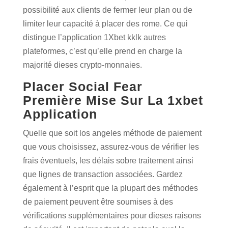
possibilité aux clients de fermer leur plan ou de
limiter leur capacité à placer des rome. Ce qui
distingue l’application 1Xbet kklk autres
plateformes, c’est qu’elle prend en charge la
majorité dieses crypto-monnaies.
Placer Social Fear
Première Mise Sur La 1xbet
Application
Quelle que soit los angeles méthode de paiement
que vous choisissez, assurez-vous de vérifier les
frais éventuels, les délais sobre traitement ainsi
que lignes de transaction associées. Gardez
également à l’esprit que la plupart des méthodes
de paiement peuvent être soumises à des
vérifications supplémentaires pour dieses raisons