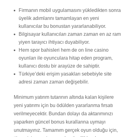
Firmanın mobil uygulamasını yükledikten sonra
üyelik adımlarını tamamlayan en yeni
kullanıcılar bu bonustan yararlanabiliyor.
Bilgisayar kullanıcıları zaman zaman en az ram
yiyen tarayıcı ihtiyacı duyabiliyor.
Hem spor bahisleri hem de on line casino
oyunları ile oyunculara hitap eden program,
kullanıcı dostu bir arayüze de sahiptir.
Türkiye’deki erişim yasakları sebebiyle site
adresi zaman zaman değişebilir.
Minimum yatırım tutarının altında kalan kişilere
yeni yatırımı için bu ödülden yararlanma fırsatı
verilmeyecektir. Bundan dolayı da aktarımınızı
yaparken güncel bonus kurallarına uymayı
unutmayınız. Tamamım gerçek oyun olduğu için,