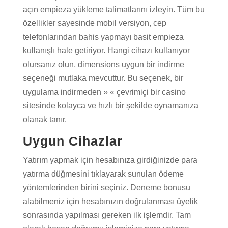
açın empieza yükleme talimatlarını izleyin. Tüm bu
özellikler sayesinde mobil versiyon, cep
telefonlarından bahis yapmayı basit empieza
kullanışlı hale getiriyor. Hangi cihazı kullanıyor
olursanız olun, dimensions uygun bir indirme
seçeneği mutlaka mevcuttur. Bu seçenek, bir
uygulama indirmeden » « çevrimiçi bir casino
sitesinde kolayca ve hızlı bir şekilde oynamanıza
olanak tanır.
Uygun Cihazlar
Yatırım yapmak için hesabınıza girdiğinizde para
yatırma düğmesini tıklayarak sunulan ödeme
yöntemlerinden birini seçiniz. Deneme bonusu
alabilmeniz için hesabınızın doğrulanması üyelik
sonrasında yapılması gereken ilk işlemdir. Tam