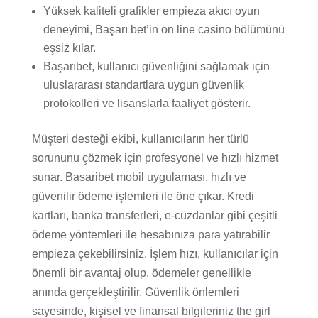
Yüksek kaliteli grafikler empieza akıcı oyun
deneyimi, Başarı bet’in on line casino bölümünü
eşsiz kılar.
Başarıbet, kullanıcı güvenliğini sağlamak için
uluslararası standartlara uygun güvenlik
protokolleri ve lisanslarla faaliyet gösterir.
Müşteri desteği ekibi, kullanıcıların her türlü
sorununu çözmek için profesyonel ve hızlı hizmet
sunar. Basaribet mobil uygulaması, hızlı ve
güvenilir ödeme işlemleri ile öne çıkar. Kredi
kartları, banka transferleri, e-cüzdanlar gibi çeşitli
ödeme yöntemleri ile hesabınıza para yatırabilir
empieza çekebilirsiniz. İşlem hızı, kullanıcılar için
önemli bir avantaj olup, ödemeler genellikle
anında gerçekleştirilir. Güvenlik önlemleri
sayesinde, kişisel ve finansal bilgileriniz the girl