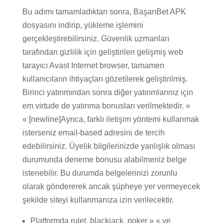
Bu adımı tamamladıktan sonra, BaşarıBet APK
dosyasını indirip, yükleme işlemini
gerçekleştirebilirsiniz. Güvenlik uzmanları
tarafından gizlilik için geliştirilen gelişmiş web
tarayıcı Avast Internet browser, tamamen
kullanıcıların ihtiyaçları gözetilerek geliştirilmiş.
Birinci yatırımından sonra diğer yatırımlarınız için
em virtude de yatırıma bonusları verilmektedir. »
« [newline]Ayrıca, farklı iletişim yöntemi kullanmak
isterseniz email-based adresini de tercih
edebilirsiniz. Üyelik bilgilerinizde yanlışlık olması
durumunda deneme bonusu alabilmeniz belge
istenebilir. Bu durumda belgelerinizi zorunlu
olarak göndererek ancak şüpheye yer vermeyecek
şekilde siteyi kullanmanıza izin verilecektir.
Platformda rulet, blackjack, poker » « ve