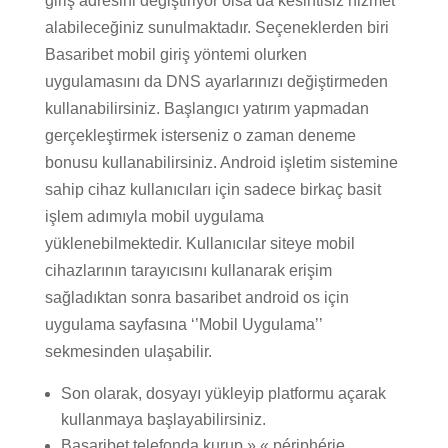
giriş adresini değiştiriyor olsa da kesintisiz hizmet
alabileceğiniz sunulmaktadır. Seçeneklerden biri
Basaribet mobil giriş yöntemi olurken
uygulamasını da DNS ayarlarınızı değiştirmeden
kullanabilirsiniz. Başlangıcı yatırım yapmadan
gerçekleştirmek isterseniz o zaman deneme
bonusu kullanabilirsiniz. Android işletim sistemine
sahip cihaz kullanıcıları için sadece birkaç basit
işlem adımıyla mobil uygulama
yüklenebilmektedir. Kullanıcılar siteye mobil
cihazlarının tarayıcısını kullanarak erişim
sağladıktan sonra basaribet android os için
uygulama sayfasına ‘’Mobil Uygulama’’
sekmesinden ulaşabilir.
Son olarak, dosyayı yükleyip platformu açarak
kullanmaya başlayabilirsiniz.
Basaribet telefonda kurup » « périphérie