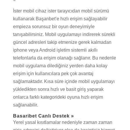
İster mobil cihaz ister tarayıcıdan mobil sürümü
kullanarak Başarıbet’e hızlı erişim sağlayabilir
empieza sorunsuz bir oyun deneyimiyle
tanışabilirsiniz. Mobil uygulamayı indirerek sürekli
güncel adresleri takip etmenize gerek kalmadan
iphone veya Android işletim sistemli akıllı
telefonlarla da erişim olanağı sağlanır. Bu nedenle
mobil uygulama dilediğiniz yerden daha kolay
erişim için kullanıcılara pek çok avantaj
sağlamaktadır. Kısa süre içinde mobil uygulamayı
yükledikten sonra hızlı ve basit giriş yaparak
onlarca farklı kategorideki oyuna hızlı erişim
sağlanabilir.
Basaribet Canlı Destek »
Yerel yasal kısıtlamalar nedeniyle zaman zaman