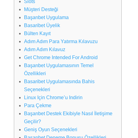
Slots
Müşteri Desteği
Başarıbet Uygulama
Basaribet Üyelik
Bülten Kayıt
Adım Adım Para Yatırma Kılavuzu
Adım Adım Kılavuz
Get Chrome Intended For Android
Başarıbet Uygulamasının Temel
Özellikleri
Basaribet Uygulamasında Bahis
Seçenekleri
Linux Için Chrome’u Indirin
Para Çekme
Başarıbet Destek Ekibiyle Nasıl İletişime
Geçilir?
Geniş Oyun Seçenekleri
Başarıbet Deneme Bonusu Özellikleri