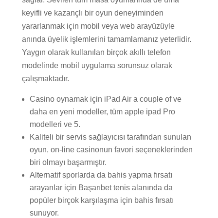
keyifli ve kazançlı bir oyun deneyiminden
yararlanmak için mobil veya web arayüzüyle
anında üyelik işlemlerini tamamlamanız yeterlidir.
Yaygın olarak kullanılan birçok akıllı telefon
modelinde mobil uygulama sorunsuz olarak
çalışmaktadır.
Casino oynamak için iPad Air a couple of ve
daha en yeni modeller, tüm apple ipad Pro
modelleri ve 5.
Kaliteli bir servis sağlayıcısı tarafından sunulan
oyun, on-line casinonun favori seçeneklerinden
biri olmayı başarmıştır.
Alternatif sporlarda da bahis yapma fırsatı
arayanlar için Başarıbet tenis alanında da
popüler birçok karşılaşma için bahis fırsatı
sunuyor.