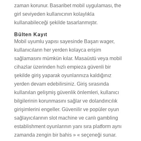
zaman korunur. Basaribet mobil uygulaması, the
girl seviyeden kullanıcının kolaylıkla
kullanabileceği şekilde tasarlanmıştır.
Bülten Kayıt
Mobil uyumlu yapısı sayesinde Başarı wager,
kullanıcıların her yerden kolayca erişim
sağlamasını mümkün kılar. Masaüstü veya mobil
cihazlar üzerinden hızlı empieza güvenli bir
şekilde giriş yaparak oyunlarınıza kaldığınız
yerden devam edebilirsiniz. Giriş sırasında
kullanılan gelişmiş güvenlik önlemleri, kullanıcı
bilgilerinin korunmasını sağlar ve dolandırıcılık
girişimlerini engeller. Güvenilir ve popüler oyun
sağlayıcılarının slot machine ve canlı gambling
establishment oyunlarının yanı sıra platform aynı
zamanda zengin bir bahis » « seçeneği sunar.