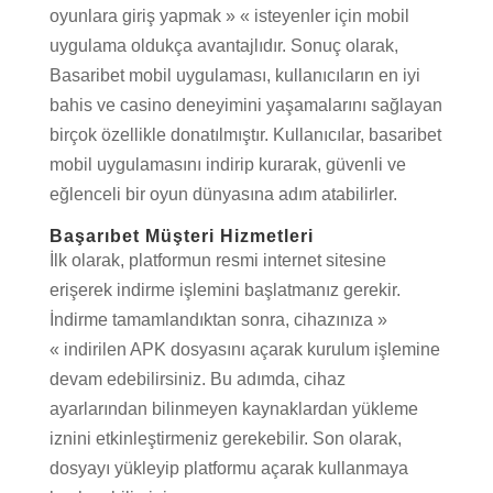
oyunlara giriş yapmak » « isteyenler için mobil
uygulama oldukça avantajlıdır. Sonuç olarak,
Basaribet mobil uygulaması, kullanıcıların en iyi
bahis ve casino deneyimini yaşamalarını sağlayan
birçok özellikle donatılmıştır. Kullanıcılar, basaribet
mobil uygulamasını indirip kurarak, güvenli ve
eğlenceli bir oyun dünyasına adım atabilirler.
Başarıbet Müşteri Hizmetleri
İlk olarak, platformun resmi internet sitesine
erişerek indirme işlemini başlatmanız gerekir.
İndirme tamamlandıktan sonra, cihazınıza »
« indirilen APK dosyasını açarak kurulum işlemine
devam edebilirsiniz. Bu adımda, cihaz
ayarlarından bilinmeyen kaynaklardan yükleme
iznini etkinleştirmeniz gerekebilir. Son olarak,
dosyayı yükleyip platformu açarak kullanmaya