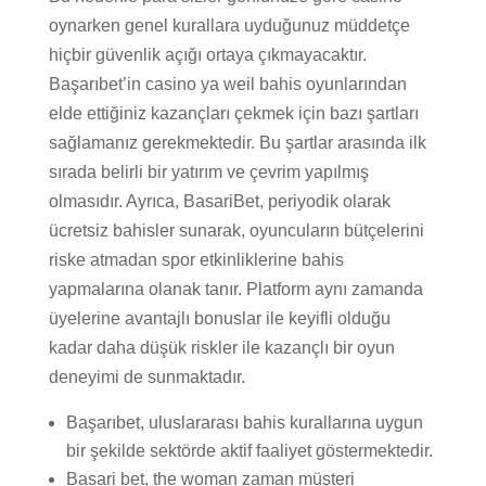
oynarken genel kurallara uyduğunuz müddetçe
hiçbir güvenlik açığı ortaya çıkmayacaktır.
Başarıbet’in casino ya weil bahis oyunlarından
elde ettiğiniz kazançları çekmek için bazı şartları
sağlamanız gerekmektedir. Bu şartlar arasında ilk
sırada belirli bir yatırım ve çevrim yapılmış
olmasıdır. Ayrıca, BasariBet, periyodik olarak
ücretsiz bahisler sunarak, oyuncuların bütçelerini
riske atmadan spor etkinliklerine bahis
yapmalarına olanak tanır. Platform aynı zamanda
üyelerine avantajlı bonuslar ile keyifli olduğu
kadar daha düşük riskler ile kazançlı bir oyun
deneyimi de sunmaktadır.
Başarıbet, uluslararası bahis kurallarına uygun
bir şekilde sektörde aktif faaliyet göstermektedir.
Basari bet, the woman zaman müşteri