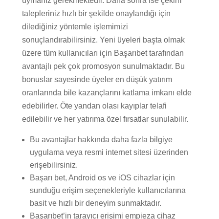
uymanız gerekmektedir. Daha sonra ise çekim
talepleriniz hızlı bir şekilde onaylandığı için
dilediğiniz yöntemle işlemimizi
sonuçlandırabilirsiniz. Yeni üyeleri başta olmak
üzere tüm kullanıcıları için Başarıbet tarafından
avantajlı pek çok promosyon sunulmaktadır. Bu
bonuslar sayesinde üyeler en düşük yatırım
oranlarında bile kazançlarını katlama imkanı elde
edebilirler. Öte yandan olası kayıplar telafi
edilebilir ve her yatırıma özel fırsatlar sunulabilir.
Bu avantajlar hakkında daha fazla bilgiye
uygulama veya resmi internet sitesi üzerinden
erişebilirsiniz.
Başarı bet, Android os ve iOS cihazlar için
sunduğu erişim seçenekleriyle kullanıcılarına
basit ve hızlı bir deneyim sunmaktadır.
Başarıbet’in tarayıcı erişimi empieza cihaz