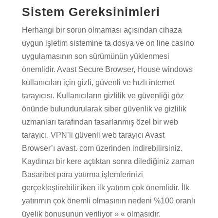
Sistem Gereksinimleri
Herhangi bir sorun olmaması açısından cihaza
uygun işletim sistemine ta dosya ve on line casino
uygulamasının son sürümünün yüklenmesi
önemlidir. Avast Secure Browser, House windows
kullanıcıları için gizli, güvenli ve hızlı internet
tarayıcısı. Kullanıcıların gizlilik ve güvenliği göz
önünde bulundurularak siber güvenlik ve gizlilik
uzmanları tarafından tasarlanmış özel bir web
tarayıcı. VPN’li güvenli web tarayıcı Avast
Browser’ı avast. com üzerinden indirebilirsiniz.
Kaydınızı bir kere açtıktan sonra dilediğiniz zaman
Basaribet para yatırma işlemlerinizi
gerçekleştirebilir iken ilk yatırım çok önemlidir. İlk
yatırımın çok önemli olmasının nedeni %100 oranlı
üyelik bonusunun veriliyor » « olmasıdır.