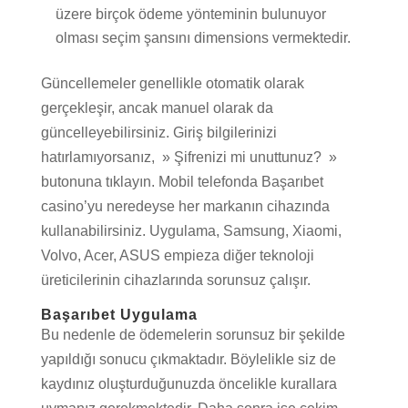
üzere birçok ödeme yönteminin bulunuyor
olması seçim şansını dimensions vermektedir.
Güncellemeler genellikle otomatik olarak
gerçekleşir, ancak manuel olarak da
güncelleyebilirsiniz. Giriş bilgilerinizi
hatırlamıyorsanız, » Şifrenizi mi unuttunuz? »
butonuna tıklayın. Mobil telefonda Başarıbet
casino’yu neredeyse her markanın cihazında
kullanabilirsiniz. Uygulama, Samsung, Xiaomi,
Volvo, Acer, ASUS empieza diğer teknoloji
üreticilerinin cihazlarında sorunsuz çalışır.
Başarıbet Uygulama
Bu nedenle de ödemelerin sorunsuz bir şekilde
yapıldığı sonucu çıkmaktadır. Böylelikle siz de
kaydınız oluşturduğunuzda öncelikle kurallara