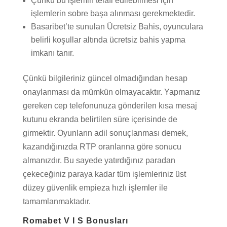
Çünkü bu işlemin telafi edilebilmesi için
işlemlerin sobre başa alınması gerekmektedir.
Basaribet’te sunulan Ücretsiz Bahis, oyunculara
belirli koşullar altında ücretsiz bahis yapma
imkanı tanır.
Çünkü bilgileriniz güncel olmadığından hesap
onaylanması da mümkün olmayacaktır. Yapmanız
gereken cep telefonunuza gönderilen kısa mesaj
kutunu ekranda belirtilen süre içerisinde de
girmektir. Oyunların adil sonuçlanması demek,
kazandığınızda RTP oranlarına göre sonucu
almanızdır. Bu sayede yatırdığınız paradan
çekeceğiniz paraya kadar tüm işlemleriniz üst
düzey güvenlik empieza hızlı işlemler ile
tamamlanmaktadır.
Romabet V I S Bonusları