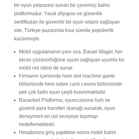
bir oyun yelpazesi sunan bir çevrimiçi bahis
platformudur. Yasal altyapısı ve güvenlik
sertifikaları ile güvenilir bir oyun ortamı sağlayan
site, Türkiye pazarında kısa sürede popülerlik
kazanmıştır.
Mobil uygulamanın yanı sıra, Basari Wager, her
ekran çözünürlüğüne uyum sağlayan uyumlu bir
mobil net sitesi de sunar.
Firmanın içerisinde hem slot machine game
bölümünde hem sobre canlı casino bölümünde
pek çok farklı oyun çeşiti bulunmaktadır.
Basaribet Platformu, oyuncularına hızlı ve
güvenli para transferi olanağı sunarak, oyun
deneyimini en üst seviyeye taşımayı
hedeflemektedir.
Hesabınıza giriş yaptıktan sonra mobil bahis