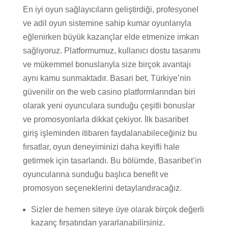
En iyi oyun sağlayıcıların geliştirdiği, profesyonel
ve adil oyun sistemine sahip kumar oyunlarıyla
eğlenirken büyük kazançlar elde etmenize imkan
sağlıyoruz. Platformumuz, kullanıcı dostu tasarımı
ve mükemmel bonuslarıyla size birçok avantajı
aynı kamu sunmaktadır. Basari bet, Türkiye’nin
güvenilir on the web casino platformlarından biri
olarak yeni oyunculara sunduğu çeşitli bonuslar
ve promosyonlarla dikkat çekiyor. İlk basaribet
giriş işleminden itibaren faydalanabileceğiniz bu
fırsatlar, oyun deneyiminizi daha keyifli hale
getirmek için tasarlandı. Bu bölümde, Basaribet’in
oyuncularına sunduğu başlıca benefit ve
promosyon seçeneklerini detaylandıracağız.
Sizler de hemen siteye üye olarak birçok değerli
kazanç fırsatından yararlanabilirsiniz.