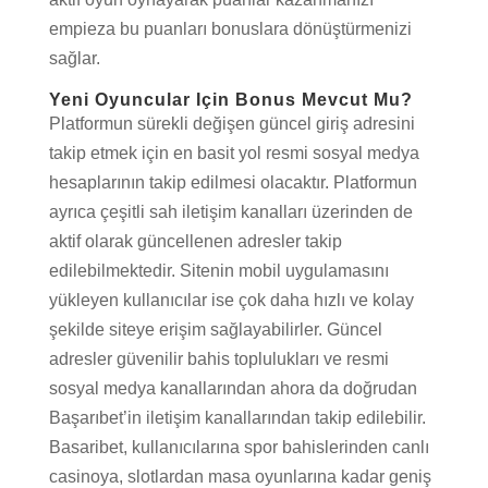
empieza bu puanları bonuslara dönüştürmenizi
sağlar.
Yeni Oyuncular Için Bonus Mevcut Mu?
Platformun sürekli değişen güncel giriş adresini
takip etmek için en basit yol resmi sosyal medya
hesaplarının takip edilmesi olacaktır. Platformun
ayrıca çeşitli sah iletişim kanalları üzerinden de
aktif olarak güncellenen adresler takip
edilebilmektedir. Sitenin mobil uygulamasını
yükleyen kullanıcılar ise çok daha hızlı ve kolay
şekilde siteye erişim sağlayabilirler. Güncel
adresler güvenilir bahis toplulukları ve resmi
sosyal medya kanallarından ahora da doğrudan
Başarıbet’in iletişim kanallarından takip edilebilir.
Basaribet, kullanıcılarına spor bahislerinden canlı
casinoya, slotlardan masa oyunlarına kadar geniş