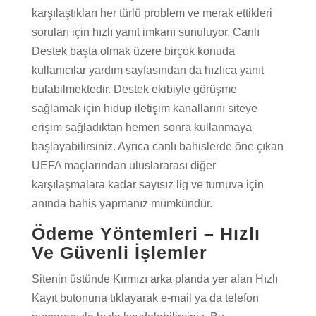
karşılaştıkları her türlü problem ve merak ettikleri
soruları için hızlı yanıt imkanı sunuluyor. Canlı
Destek başta olmak üzere birçok konuda
kullanıcılar yardım sayfasından da hızlıca yanıt
bulabilmektedir. Destek ekibiyle görüşme
sağlamak için hidup iletişim kanallarını siteye
erişim sağladıktan hemen sonra kullanmaya
başlayabilirsiniz. Ayrıca canlı bahislerde öne çıkan
UEFA maçlarından uluslararası diğer
karşılaşmalara kadar sayısız lig ve turnuva için
anında bahis yapmanız mümkündür.
Ödeme Yöntemleri – Hızlı
Ve Güvenli İşlemler
Sitenin üstünde Kırmızı arka planda yer alan Hızlı
Kayıt butonuna tıklayarak e-mail ya da telefon