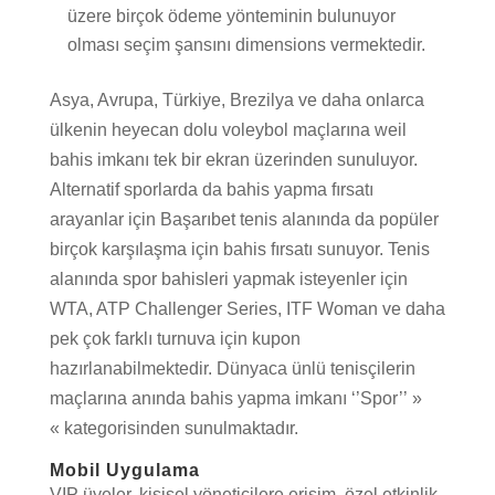
üzere birçok ödeme yönteminin bulunuyor
olması seçim şansını dimensions vermektedir.
Asya, Avrupa, Türkiye, Brezilya ve daha onlarca
ülkenin heyecan dolu voleybol maçlarına weil
bahis imkanı tek bir ekran üzerinden sunuluyor.
Alternatif sporlarda da bahis yapma fırsatı
arayanlar için Başarıbet tenis alanında da popüler
birçok karşılaşma için bahis fırsatı sunuyor. Tenis
alanında spor bahisleri yapmak isteyenler için
WTA, ATP Challenger Series, ITF Woman ve daha
pek çok farklı turnuva için kupon
hazırlanabilmektedir. Dünyaca ünlü tenisçilerin
maçlarına anında bahis yapma imkanı ‘’Spor’’ »
« kategorisinden sunulmaktadır.
Mobil Uygulama
VIP üyeler, kişisel yöneticilere erişim, özel etkinlik