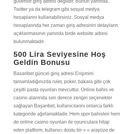
güvenilir giriş adresi değildir. Bunun yanında,
Twitter ya da telegram gibi sosyal medya
hesaplarını kullanabilirsiniz. Sosyal medya
hesaplarında her zaman giriş adresinin detayların
açıklanmasının yanında birde website adresi
bulunmaktadır.
500 Lira Seviyesine Hoş
Geldin Bonusu
Basaribet güncel giriş adresi Erişimini
tamamladığınızda rulet, poker, bakara gibi çok
çeşitli pasta oyunları mevcuttur. Online bahis ve
casino alanında son derece zengin seçenekler
sağlayan Başarıbet, kullanıcılarını onlarca farklı
kategoride ağırlamaktadır. Hem spor bahisleri hem
de online casino oyunları ile oyunculara hitap
eden platform, kullanıcı dostu bir » « arayüze de