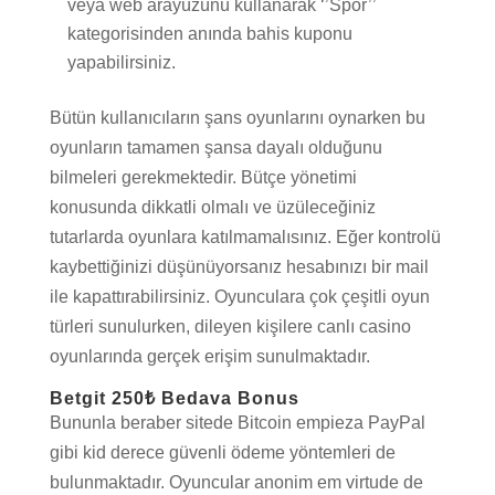
veya web arayüzünü kullanarak ‘’Spor’’
kategorisinden anında bahis kuponu
yapabilirsiniz.
Bütün kullanıcıların şans oyunlarını oynarken bu
oyunların tamamen şansa dayalı olduğunu
bilmeleri gerekmektedir. Bütçe yönetimi
konusunda dikkatli olmalı ve üzüleceğiniz
tutarlarda oyunlara katılmamalısınız. Eğer kontrolü
kaybettiğinizi düşünüyorsanız hesabınızı bir mail
ile kapattırabilirsiniz. Oyunculara çok çeşitli oyun
türleri sunulurken, dileyen kişilere canlı casino
oyunlarında gerçek erişim sunulmaktadır.
Betgit 250₺ Bedava Bonus
Bununla beraber sitede Bitcoin empieza PayPal
gibi kid derece güvenli ödeme yöntemleri de
bulunmaktadır. Oyuncular anonim em virtude de