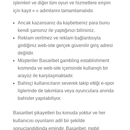
işlemleri ve diğer tüm oyun ve hizmetlere erişim
için kayıt » « adımlarını tamamlamalıdır.
Ancak kazansanız da kaybetseniz para bunu
kendi şansınız ile yaptığınızı bilirsiniz.
Reklam verilmez ve reklam bağlantısıyla
girdiğiniz web-site gerçek güvenilir giriş adresi
değildir.
Müşteriler Basaribet gambling establishment
kısmında ve web-site içerisinde kullanışlı bir
arayüz ile karşılaşmaktadır.
Bahisçi kullanıcıların severek takip ettiği e-spor
liglerinde de takımlara veya oyunculara anında
bahisler yapılabiliyor.
Basaribet şikayetleri bu konuda yoktur ve her
kullanıcısı oyunların adil bir şekilde
sonuçlandığında emindir. Basaribet, mobil