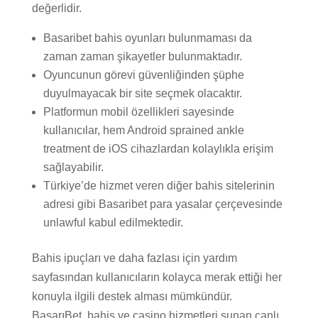
değerlidir.
Basaribet bahis oyunları bulunmaması da
zaman zaman şikayetler bulunmaktadır.
Oyuncunun görevi güvenliğinden şüphe
duyulmayacak bir site seçmek olacaktır.
Platformun mobil özellikleri sayesinde
kullanıcılar, hem Android sprained ankle
treatment de iOS cihazlardan kolaylıkla erişim
sağlayabilir.
Türkiye’de hizmet veren diğer bahis sitelerinin
adresi gibi Basaribet para yasalar çerçevesinde
unlawful kabul edilmektedir.
Bahis ipuçları ve daha fazlası için yardım
sayfasından kullanıcıların kolayca merak ettiği her
konuyla ilgili destek alması mümkündür.
BaşarıBet, bahis ve casino hizmetleri sunan canlı