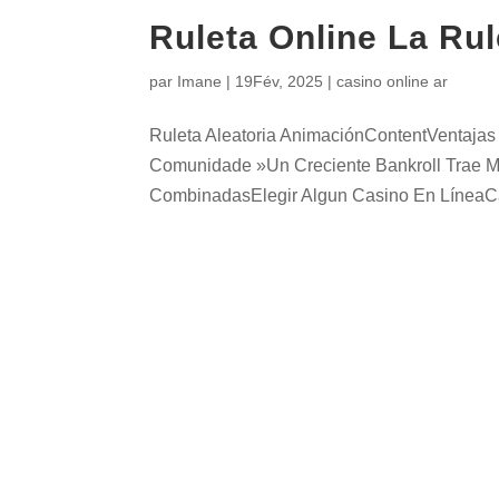
Ruleta Online La Rul
par
Imane
|
19Fév, 2025
|
casino online ar
Ruleta Aleatoria AnimaciónContentVentaja
Comunidade »Un Creciente Bankroll Trae 
CombinadasElegir Algun Casino En LíneaCar