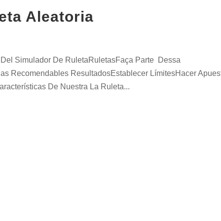
eta Aleatoria
s Del Simulador De RuletaRuletasFaça Parte Dessa
Mas Recomendables ResultadosEstablecer LímitesHacer Apues
acterísticas De Nuestra La Ruleta...