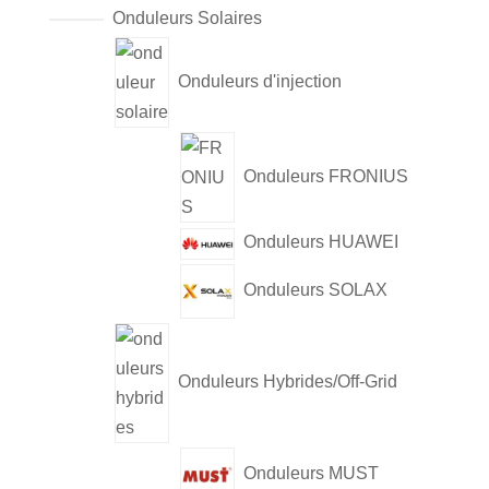
Onduleurs Solaires
Onduleurs d'injection
Onduleurs FRONIUS
Onduleurs HUAWEI
Onduleurs SOLAX
Onduleurs Hybrides/Off-Grid
Onduleurs MUST