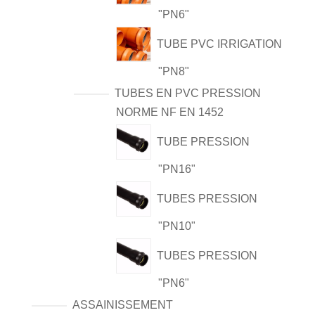
"PN6"
TUBE PVC IRRIGATION
"PN8"
TUBES EN PVC PRESSION
NORME NF EN 1452
TUBE PRESSION
"PN16"
TUBES PRESSION
"PN10"
TUBES PRESSION
"PN6"
ASSAINISSEMENT