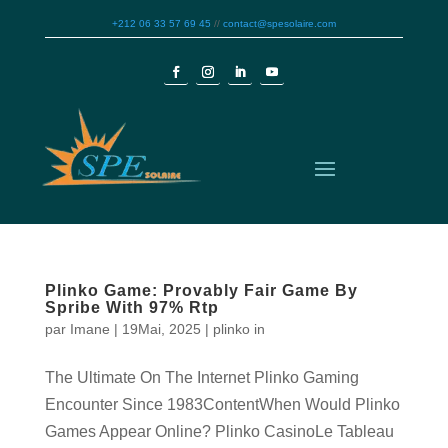
+212 06 33 57 69 45
//
contact@spesolaire.com
Plinko Game: Provably Fair Game By
Spribe With 97% Rtp
par
Imane
|
19Mai, 2025
|
plinko in
The Ultimate On The Internet Plinko Gaming
Encounter Since 1983ContentWhen Would Plinko
Games Appear Online? Plinko CasinoLe Tableau