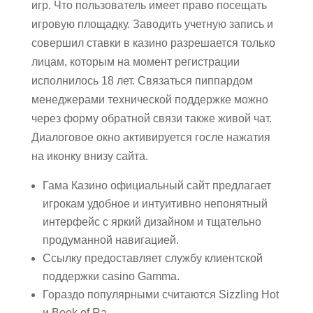
игр. Что пользователь имеет право посещать
игровую площадку. Заводить учетную запись и
совершил ставки в казино разрешается только
лицам, которым на момент регистрации
исполнилось 18 лет. Связаться пиппардом
менеджерами технической поддержке можно
через форму обратной связи также живой чат.
Диалоговое окно активируется госле нажатия
на иконку внизу сайта.
Гама Казино официальный сайт предлагает
игрокам удобное и интуитивно непонятный
интерфейс с яркий дизайном и тщательно
продуманной навигацией.
Ссылку предоставляет службу клиентской
поддержки casino Gamma.
Гораздо популярными считаются Sizzling Hot
и Book of Ra.