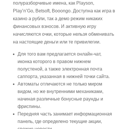
полуразборчивые имена, как Playson,
Play’n’Go, Betsoft, Booongo. Доступна как игра в
казино а рубли, так а демо режим никаких
финансовых взносов. И активную игру
начисляются очки, которые нельзя обменивать
на настоящие деньги или те привилегии.
Для того вам предлагается онлайн-чат,
иконка которого в правом нижнем
полустеной, а также электронная почта
саппорта, указанная в нижней точки сайта.
Автоматы отличаются не только миром
видом, но же внутренними механиками,
начиная различные бонусные раунды и
фриспины.
Передняя часть занимает информационная
панель, где определено текущие акции,
свежие новости.