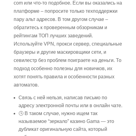
com или что-то подобное. Если вы оказались на
платформе – попросите только техподдержки
пару альт адресов. В том другом случае –
обратитесь к проверенным обзорникам и
рейтингам ТОП лучших заведений.
Используйте VPN, прокси сервер, специальные
браузеры и другие маскировщики сети, и
севилестр без проблем поиграете на деньги. То
подход особенно полезны для новичков, их
хотят понять правила и особенности разных
автоматов.
Связь с ней нельзя, написав письмо по
адресу электронной почты или в онлайн чате.
🕓 В таком случае, нужно ищем так
называемое “зеркало” казино Gama — это
дубликат оригинальную сайта, который