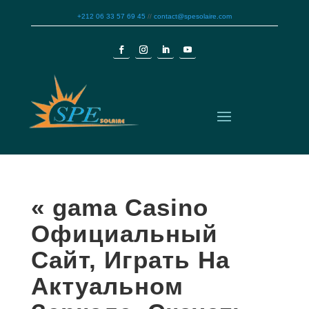
+212 06 33 57 69 45
//
contact@spesolaire.com
« gama Casino
Официальный
Сайт, Играть На
Актуальном