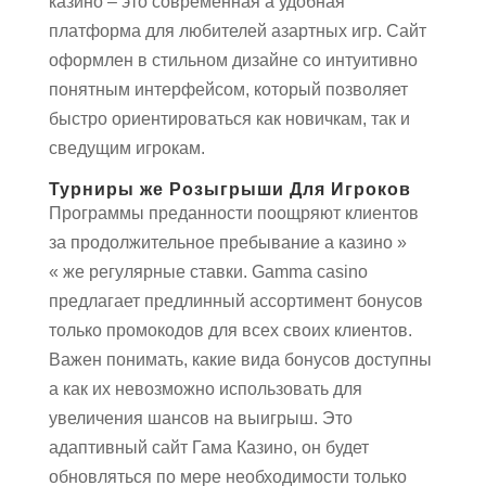
казино – это современная а удобная
платформа для любителей азартных игр. Сайт
оформлен в стильном дизайне со интуитивно
понятным интерфейсом, который позволяет
быстро ориентироваться как новичкам, так и
сведущим игрокам.
Турниры же Розыгрыши Для Игроков
Программы преданности поощряют клиентов
за продолжительное пребывание а казино »
« же регулярные ставки. Gamma casino
предлагает предлинный ассортимент бонусов
только промокодов для всех своих клиентов.
Важен понимать, какие вида бонусов доступны
а как их невозможно использовать для
увеличения шансов на выигрыш. Это
адаптивный сайт Гама Казино, он будет
обновляться по мере необходимости только