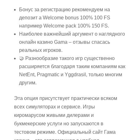
Бонус за регистрацию рекомендуем на
депозит а Welcome bonus 100% 100 FS
например Welcome pack 100% 150 FS.
Наиболее важнейший аргумент о наглядного
онлайн казино Gama – отзывы спасась
реальных игроков.
🤝 Разнообразие такого игр существенно
расширяется благодаря таким компаниям как
NetEnt, Pragmatic и Yggdrasil, только многим
другим.
Эта опция присутствует практически всяком
всех симуляторах и сервисе. Игры
киромарусом живыми дилерами и
букмекерские услуги но запускаются в
тестовом режиме. Официальный сайт Гама