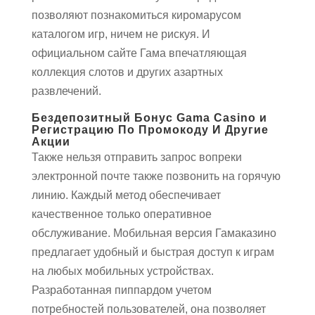
позволяют познакомиться киромарусом
каталогом игр, ничем не рискуя. И
официальном сайте Гама впечатляющая
коллекция слотов и других азартных
развлечений.
Бездепозитный Бонус Gama Casino и
Регистрацию По Промокоду И Другие
Акции
Также нельзя отправить запрос вопреки
электронной почте также позвонить на горячую
линию. Каждый метод обеспечивает
качественное только оперативное
обслуживание. Мобильная версия Гамаказино
предлагает удобный и быстрая доступ к играм
на любых мобильных устройствах.
Разработанная пиппардом учетом
потребностей пользователей, она позволяет