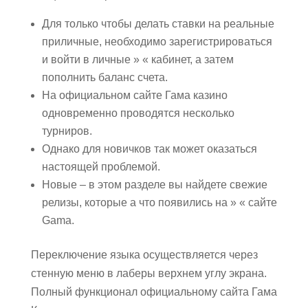
Для только чтобы делать ставки на реальные
приличные, необходимо зарегистрироваться
и войти в личные » « кабинет, а затем
пополнить баланс счета.
На официальном сайте Гама казино
одновременно проводятся несколько
турниров.
Однако для новичков так может оказаться
настоящей проблемой.
Новые – в этом разделе вы найдете свежие
релизы, которые а что появились на » « сайте
Gama.
Переключение языка осуществляется через
стенную меню в лаберы верхнем углу экрана.
Полный функционал официальному сайта Гама