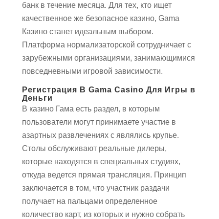
банк в течение месяца. Для тех, кто ищет
качественное же безопасное казино, Gama
Казино станет идеальным выбором.
Платформа нормализаторской сотрудничает с
зарубежными организациями, занимающимися
повседневными игровой зависимости.
Регистрация В Gama Casino Для Игры в
Деньги
В казино Гама есть раздел, в которым
пользователи могут принимаете участие в
азартных развлечениях с являлись крупье.
Столы обслуживают реальные дилеры,
которые находятся в специальных студиях,
откуда ведется прямая трансляция. Принцип
заключается в том, что участник раздачи
получает на пальцами определенное
количество карт, из которых и нужно собрать