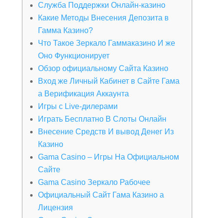
Служба Поддержки Онлайн-казино
Какие Методы Внесения Депозита в
Гамма Казино?
Что Такое Зеркало Гаммаказино И же
Оно Функционирует
Обзор официальному Сайта Казино
Вход же Личный Кабинет в Сайте Гама
а Верификация Аккаунта
Игры с Live-дилерами
Играть Бесплатно В Слоты Онлайн
Внесение Средств И вывод Денег Из
Казино
Gama Casino – Игры На Официальном
Сайте
Gama Casino Зеркало Рабочее
Официальный Сайт Гама Казино а
Лицензия