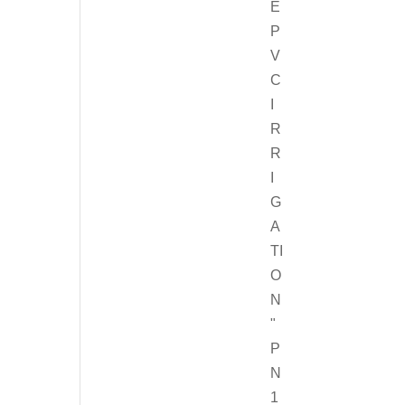
E
P
V
C
I
R
R
I
G
A
TI
O
N
"
P
N
1