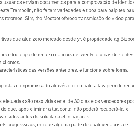
us usuários enviam documentos para a comprovação de identid
esta Trampolín, não faltam variedades e tipos para palpites par
ons retornos. Sim, the Mostbet oferece transmissão de vídeo par
rtivas que atua zero mercado desde yr, é propriedade ag Bizbo
ece todo tipo de recurso na mais de twenty idiomas diferente
 clientes.
aracterísticas das versões anteriores, e funciona sobre forma
 apostas compromissado através do combate à lavagem de recu
as efetuadas são resolvidas enel de 30 dias e os vencedores p
 de que, após eliminar a tua conta, não poderá recuperá-la, e
vantados antes de solicitar a eliminação. »
ots progressivos, em que alguma parte de qualquer aposta é