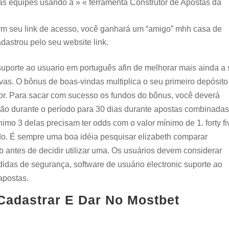
s equipes usando a » « ferramenta Construtor de Apostas da
form seu link de acesso, você ganhará um “amigo” mhh casa de
dastrou pelo seu website link.
 suporte ao usuario em português afin de melhorar mais ainda a
vas. O bônus de boas-vindas multiplica o seu primeiro depósito
tor. Para sacar com sucesso os fundos do bônus, você deverá
ação durante o período para 30 dias durante apostas combinadas
nimo 3 delas precisam ter odds com o valor mínimo de 1. forty fi
do. É sempre uma boa idéia pesquisar elizabeth comparar
b antes de decidir utilizar uma. Os usuários devem considerar
idas de segurança, software de usuário electronic suporte ao
apostas.
Cadastrar E Dar No Mostbet