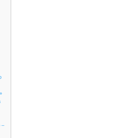
o
»
a
 –