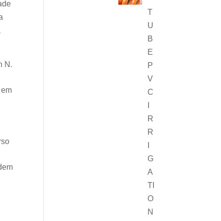
ade
T
a
U
a
B
E
n N.
P
V
s em
C
I
R
R
rso
I
G
odem
A
TI
O
N