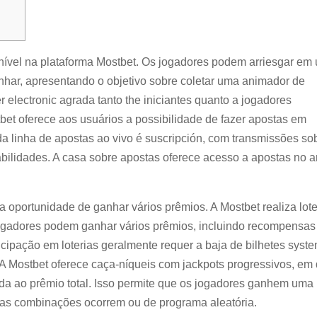
nível na plataforma Mostbet. Os jogadores podem arriesgar em
anhar, apresentando o objetivo sobre coletar uma animador de
er electronic agrada tanto the iniciantes quanto a jogadores
tbet oferece aos usuários a possibilidade de fazer apostas em
da linha de apostas ao vivo é suscripción, com transmissões so
abilidades. A casa sobre apostas oferece acesso a apostas no 
 a oportunidade de ganhar vários prêmios. A Mostbet realiza lote
jogadores podem ganhar vários prêmios, incluindo recompensas
rticipação em loterias geralmente requer a baja de bilhetes syst
A Mostbet oferece caça-níqueis com jackpots progressivos, em
da ao prêmio total. Isso permite que os jogadores ganhem uma
rtas combinações ocorrem ou de programa aleatória.