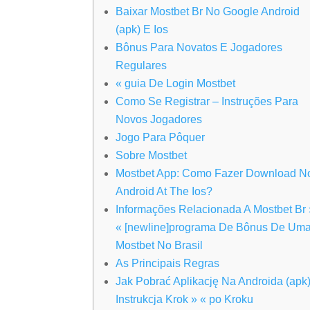
Baixar Mostbet Br No Google Android
(apk) E Ios
Bônus Para Novatos E Jogadores
Regulares
« guia De Login Mostbet
Como Se Registrar – Instruções Para
Novos Jogadores
Jogo Para Pôquer
Sobre Mostbet
Mostbet App: Como Fazer Download N
Android At The Ios?
Informações Relacionada A Mostbet Br 
« [newline]programa De Bônus De Um
Mostbet No Brasil
As Principais Regras
Jak Pobrać Aplikację Na Androida (apk)
Instrukcja Krok » « po Kroku