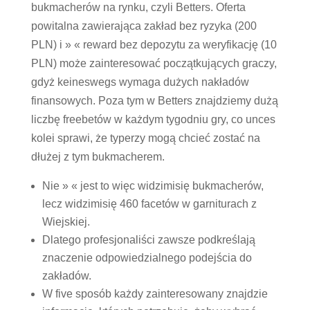
bukmacherów na rynku, czyli Betters. Oferta
powitalna zawierająca zakład bez ryzyka (200
PLN) i » « reward bez depozytu za weryfikację (10
PLN) może zainteresować początkujących graczy,
gdyż keineswegs wymaga dużych nakładów
finansowych. Poza tym w Betters znajdziemy dużą
liczbę freebetów w każdym tygodniu gry, co unces
kolei sprawi, że typerzy mogą chcieć zostać na
dłużej z tym bukmacherem.
Nie » « jest to więc widzimisię bukmacherów,
lecz widzimisię 460 facetów w garniturach z
Wiejskiej.
Dlatego profesjonaliści zawsze podkreślają
znaczenie odpowiedzialnego podejścia do
zakładów.
W five sposób każdy zainteresowany znajdzie