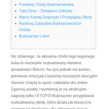
Freebety I Kody Bukmacherskie
Typy Dnia – Dostępne Zakłady
Wpisz Kwotę Depozytu I Przeglądaj Oferty
Ranking Zakładów Bukmacherskich
Online
Bukmacher Lvbet
Nic dziwnego, że aktualna chollo tego legalnego
buka to niezwykle rozbudowany element
działalności Betcris. Na tym jednak nie koniec,
ponieważ entuzjaści bardziej niszowych dyscyplin
również znajdą tu sporo zakładów dla siebie.
Zgarniaj punkty i wymieniaj je na atrakcyjne
nagrody tylko t ETOTO! Bukmacher przygotował
rozbudowaną ofertę, która działa jak klasyczny
program lojalnościowy dla aktywnych graczy.