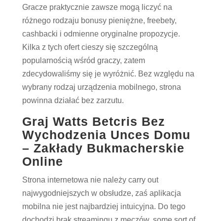
Gracze praktycznie zawsze mogą liczyć na
różnego rodzaju bonusy pieniężne, freebety,
cashbacki i odmienne oryginalne propozycje.
Kilka z tych ofert cieszy się szczególną
popularnością wśród graczy, zatem
zdecydowaliśmy się je wyróżnić. Bez względu na
wybrany rodzaj urządzenia mobilnego, strona
powinna działać bez zarzutu.
Graj Watts Betcris Bez
Wychodzenia Unces Domu
– Zakłady Bukmacherskie
Online
Strona internetowa nie należy carry out
najwygodniejszych w obsłudze, zaś aplikacja
mobilna nie jest najbardziej intuicyjna. Do tego
dochodzi brak streamingu z meczów, some sort of