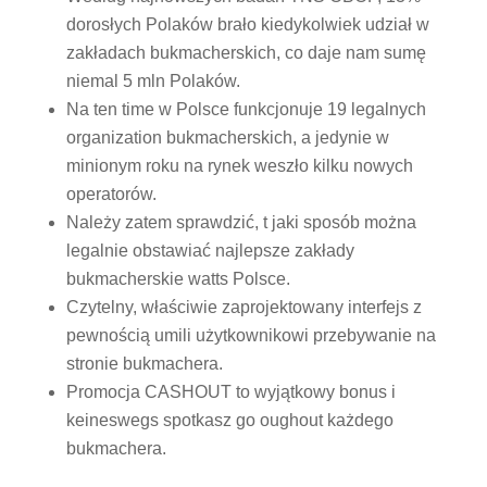
dorosłych Polaków brało kiedykolwiek udział w
zakładach bukmacherskich, co daje nam sumę
niemal 5 mln Polaków.
Na ten time w Polsce funkcjonuje 19 legalnych
organization bukmacherskich, a jedynie w
minionym roku na rynek weszło kilku nowych
operatorów.
Należy zatem sprawdzić, t jaki sposób można
legalnie obstawiać najlepsze zakłady
bukmacherskie watts Polsce.
Czytelny, właściwie zaprojektowany interfejs z
pewnością umili użytkownikowi przebywanie na
stronie bukmachera.
Promocja CASHOUT to wyjątkowy bonus i
keineswegs spotkasz go oughout każdego
bukmachera.