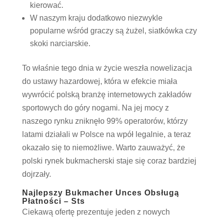
kierować.
W naszym kraju dodatkowo niezwykle
popularne wśród graczy są żużel, siatkówka czy
skoki narciarskie.
To właśnie tego dnia w życie weszła nowelizacja
do ustawy hazardowej, która w efekcie miała
wywrócić polską branżę internetowych zakładów
sportowych do góry nogami. Na jej mocy z
naszego rynku zniknęło 99% operatorów, którzy
latami działali w Polsce na wpół legalnie, a teraz
okazało się to niemożliwe. Warto zauważyć, że
polski rynek bukmacherski staje się coraz bardziej
dojrzały.
Najlepszy Bukmacher Unces Obsługą
Płatności – Sts
Ciekawą ofertę prezentuje jeden z nowych