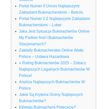
Portal Numer 4 Unces Najlepszymi
Zakładami Bukmacherskimi – Betcris
Portal Numer 2 Z Najlepszymi Zakładami
Bukmacherskimi – Lvbet
Jaka Jest Sytuacja Bukmacherów Online
My Partner And I Bukmacherów
Stacjonarnych?
Zakłady Bukmacherskie Online Watts
Polsce – Ustawa Hazardowa
« Rating Bukmacherów 2025 – Zobacz
Najlepszych Legalnych Bukmacherów W
Polsce!
Analiza Najlepszych Bukmacherów W
Polsce
Jakie Są Kryteria Oceny Najlepszych
Bukmacherów?
Którego Bukmachera Polecacie?