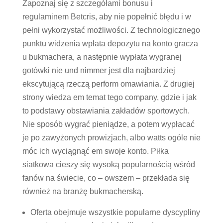
Zapoznaj się z szczegółami bonusu i
regulaminem Betcris, aby nie popełnić błędu i w
pełni wykorzystać możliwości. Z technologicznego
punktu widzenia wpłata depozytu na konto gracza
u bukmachera, a następnie wypłata wygranej
gotówki nie und nimmer jest dla najbardziej
ekscytującą rzeczą perform omawiania. Z drugiej
strony wiedza em temat tego company, gdzie i jak
to podstawy obstawiania zakładów sportowych.
Nie sposób wygrać pieniądze, a potem wypłacać
je po zawyżonych prowizjach, albo watts ogóle nie
móc ich wyciągnąć em swoje konto. Piłka
siatkowa cieszy się wysoką popularnością wśród
fanów na świecie, co – owszem – przekłada się
również na branżę bukmacherską.
Oferta obejmuje wszystkie popularne dyscypliny