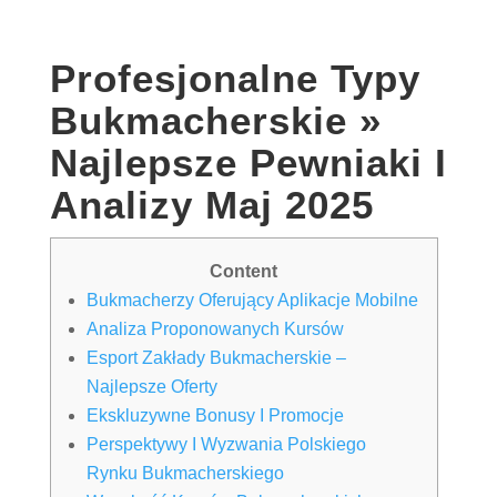
Profesjonalne Typy
Bukmacherskie »
Najlepsze Pewniaki I
Analizy Maj 2025
Content
Bukmacherzy Oferujący Aplikacje Mobilne
Analiza Proponowanych Kursów
Esport Zakłady Bukmacherskie –
Najlepsze Oferty
Ekskluzywne Bonusy I Promocje
Perspektywy I Wyzwania Polskiego
Rynku Bukmacherskiego