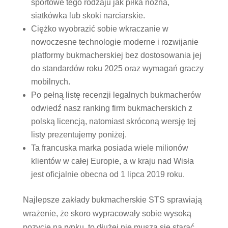
sportowe tego rodzaju jak piłka nożna,
siatkówka lub skoki narciarskie.
Ciężko wyobrazić sobie wkraczanie w
nowoczesne technologie moderne i rozwijanie
platformy bukmacherskiej bez dostosowania jej
do standardów roku 2025 oraz wymagań graczy
mobilnych.
Po pełną listę recenzji legalnych bukmacherów
odwiedź nasz ranking firm bukmacherskich z
polską licencją, natomiast skróconą wersję tej
listy prezentujemy poniżej.
Ta francuska marka posiada wiele milionów
klientów w całej Europie, a w kraju nad Wisła
jest oficjalnie obecna od 1 lipca 2019 roku.
Najlepsze zakłady bukmacherskie STS sprawiają
wrażenie, że skoro wypracowały sobie wysoką
pozycję na rynku, to dłużej nie muszą się starać.