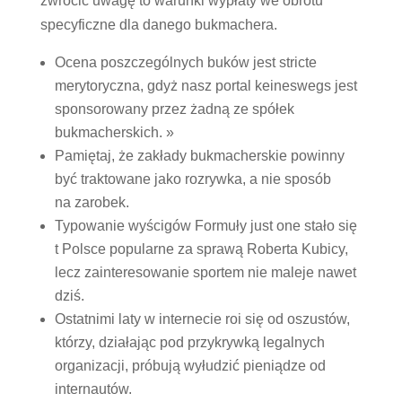
zwrócić uwagę to warunki wypłaty we obrotu
specyficzne dla danego bukmachera.
Ocena poszczególnych buków jest stricte
merytoryczna, gdyż nasz portal keineswegs jest
sponsorowany przez żadną ze spółek
bukmacherskich. »
Pamiętaj, że zakłady bukmacherskie powinny
być traktowane jako rozrywka, a nie sposób
na zarobek.
Typowanie wyścigów Formuły just one stało się
t Polsce popularne za sprawą Roberta Kubicy,
lecz zainteresowanie sportem nie maleje nawet
dziś.
Ostatnimi laty w internecie roi się od oszustów,
którzy, działając pod przykrywką legalnych
organizacji, próbują wyłudzić pieniądze od
internautów.