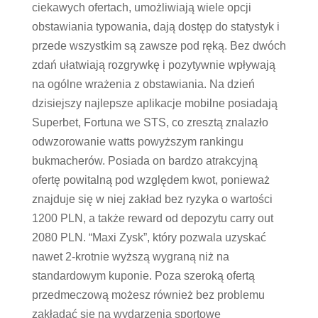
ciekawych ofertach, umożliwiają wiele opcji
obstawiania typowania, dają dostęp do statystyk i
przede wszystkim są zawsze pod ręką. Bez dwóch
zdań ułatwiają rozgrywkę i pozytywnie wpływają
na ogólne wrażenia z obstawiania. Na dzień
dzisiejszy najlepsze aplikacje mobilne posiadają
Superbet, Fortuna we STS, co zresztą znalazło
odwzorowanie watts powyższym rankingu
bukmacherów. Posiada on bardzo atrakcyjną
ofertę powitalną pod względem kwot, ponieważ
znajduje się w niej zakład bez ryzyka o wartości
1200 PLN, a także reward od depozytu carry out
2080 PLN. “Maxi Zysk”, który pozwala uzyskać
nawet 2-krotnie wyższą wygraną niż na
standardowym kuponie. Poza szeroką ofertą
przedmeczową możesz również bez problemu
zakładać się na wydarzenia sportowe