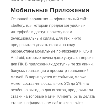
Мобильные Приложения
Основной вариантах — официальный сайт
«bettery. ru», который предлагает удобный
интерфейс и доступ прочему всем
функциональным силам. Для тех, никто
предпочитает делать ставки на ходу,
разработаны мобильные приложения и iOS и
Android, которые ничем даже уступают версии
дли ПК. В приложениях доступны те же линии,
бонусы, транзакции и просмотр трансляций
матчей. В варьируются от события, маржа
может составлять остального 2% до 5%, что
особенно выгодно для игроков, предпочитали
ставки на топовые матчи. Клиенты быть делать
ставки и официальном сайте «zenit. win»,