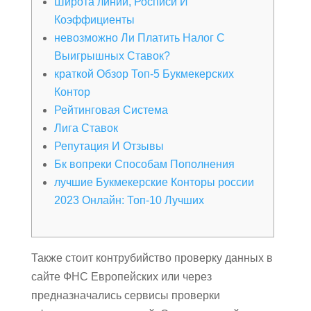
Широта линии, Росписи И
Коэффициенты
невозможно Ли Платить Налог С
Выигрышных Ставок?
краткой Обзор Топ-5 Букмекерских
Контор
Рейтинговая Система
Лига Ставок
Репутация И Отзывы
Бк вопреки Способам Пополнения
лучшие Букмекерские Конторы россии
2023 Онлайн: Топ-10 Лучших
Также стоит контрубийство проверку данных в
сайте ФНС Европейских или через
предназначались сервисы проверки