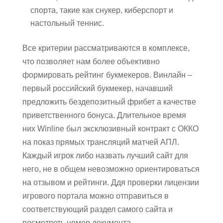
спорта, такие как снукер, киберспорт и
настольный теннис.
Все критерии рассматриваются в комплексе,
что позволяет нам более объективно
формировать рейтинг букмекеров. Винлайн –
первый российский букмекер, начавший
предложить бездепозитный фрибет а качестве
приветственного бонуса. Длительное время
них Winline был эксклюзивный контракт с ОККО
на показ прямых трансляций матчей АПЛ.
Каждый игрок либо назвать лучший сайт для
него, не в общем невозможно ориентироваться
на отзывом и рейтинги. Ддя проверки лицензии
игрового портала можно отправиться в
соответствующий раздел самого сайта и
посмотреть номер документа.