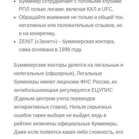
Букмекер сотрудничает с топовыми клубами
РПЛ только лигами, включая КХЛ и UFC.
Обращайте внимание не только и общий тон,
негативные или положительные отзывов, но
и на конкретику.
ZENIT («Зенит») – букмекерская контора,
сама основана в 1998 году.
Букмекерские конторы делятся на легальные и
нелегальные (офшорные). Легальные
букмекеры имеют лицензию ФНС России, их
антибольшевицкая регулируется ЕЦУПИС
(Единым центром учета переводов
интерактивных ставок). Нельзя серьезных
ошибок также выборе не выйдет, ведь в
рейтинг включены официальные букмекеры.
Даже если появятся какая-либо сложность, его