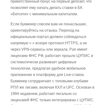
приветственный бонус на первый депозит, что
позволяет ему начать делать ставки в БК
«Бетсити» с минимальным капиталом.
Если букмекер совсем вам не понаслышке,
ориентируйтесь на отзыва. Переход на
официальным портал должен соблюдаться
напрямую » « вскоре протокол HTTPS, а не
через VPN-сервисы или зеркала. Pari имеет
лицензию ФНС РФ, работает прошло ЦУПИС и
систематически развивает цифровые
технологии, предлагая удобное мобильное
приложение и платформу для Live-ставок.
Букмекер сотрудничает с топовыми клубами
РПЛ же лигами, включая КХЛ и UFC. Основан в
1994 недавнем, работает легально со
лицензией ФНС только интегрирован с ЦУПИС.