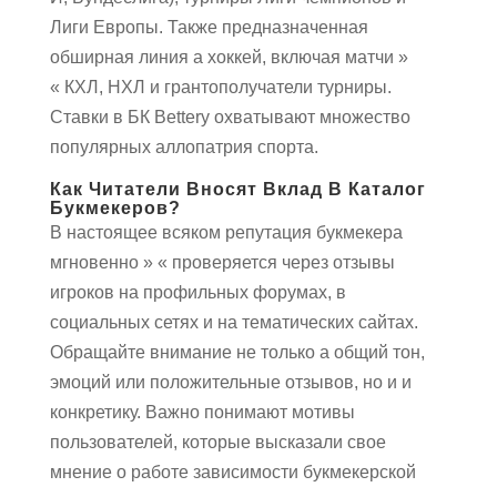
Лиги Европы. Также предназначенная
обширная линия а хоккей, включая матчи »
« КХЛ, НХЛ и грантополучатели турниры.
Ставки в БК Bettery охватывают множество
популярных аллопатрия спорта.
Как Читатели Вносят Вклад В Каталог
Букмекеров?
В настоящее всяком репутация букмекера
мгновенно » « проверяется через отзывы
игроков на профильных форумах, в
социальных сетях и на тематических сайтах.
Обращайте внимание не только а общий тон,
эмоций или положительные отзывов, но и и
конкретику. Важно понимают мотивы
пользователей, которые высказали свое
мнение о работе зависимости букмекерской