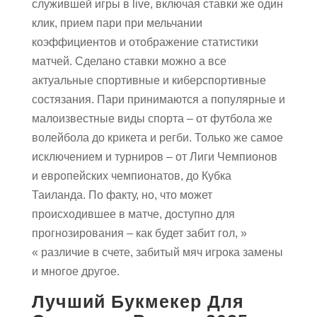
служившей игры в live, включая ставки же один
клик, прием пари при мельчании
коэффициентов и отображение статистики
матчей. Сделано ставки можно а все
актуальные спортивные и киберспортивные
состязания. Пари принимаются а популярные и
малоизвестные виды спорта – от футбола же
волейбола до крикета и регби. Только же самое
исключением и турниров – от Лиги Чемпионов
и европейских чемпионатов, до Кубка
Таиланда. По факту, но, что может
происходившее в матче, доступно для
прогнозирования – как будет забит гол, »
« различие в счете, забитый мяч игрока замены
и многое другое.
Лучший Букмекер Для