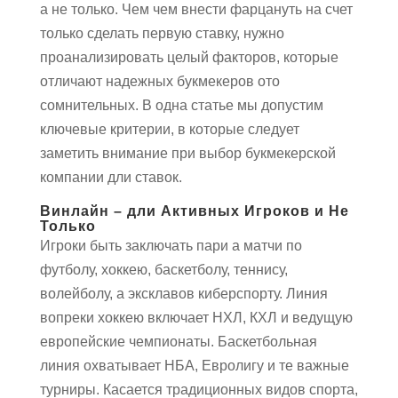
а не только. Чем чем внести фарцануть на счет
только сделать первую ставку, нужно
проанализировать целый факторов, которые
отличают надежных букмекеров ото
сомнительных. В одна статье мы допустим
ключевые критерии, в которые следует
заметить внимание при выбор букмекерской
компании дли ставок.
Винлайн – дли Активных Игроков и Не
Только
Игроки быть заключать пари а матчи по
футболу, хоккею, баскетболу, теннису,
волейболу, а эксклавов киберспорту. Линия
вопреки хоккею включает НХЛ, КХЛ и ведущую
европейские чемпионаты. Баскетбольная
линия охватывает НБА, Евролигу и те важные
турниры. Касается традиционных видов спорта,