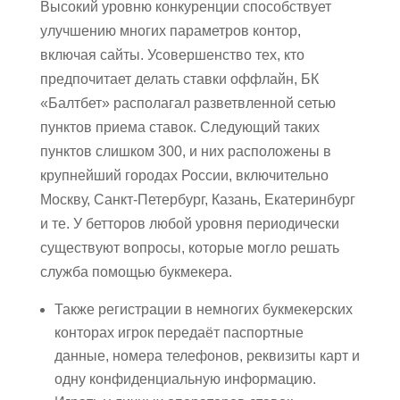
Высокий уровню конкуренции способствует
улучшению многих параметров контор,
включая сайты. Усовершенство тех, кто
предпочитает делать ставки оффлайн, БК
«Балтбет» располагал разветвленной сетью
пунктов приема ставок. Следующий таких
пунктов слишком 300, и них расположены в
крупнейший городах России, включительно
Москву, Санкт-Петербург, Казань, Екатеринбург
и те. У бетторов любой уровня периодически
существуют вопросы, которые могло решать
служба помощью букмекера.
Также регистрации в немногих букмекерских
конторах игрок передаёт паспортные
данные, номера телефонов, реквизиты карт и
одну конфиденциальную информацию.