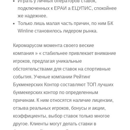
Играть у личных операторов ставок,
подключенных к ЕРАИ а ЕЦУПИС, спокойнее
же надежнее.
Только лишь малая часть причин, по ним БК
Winline становилось лидером рынка.
Киромарусом момента своего веские
компания » « стабильнее привлекает внимание
игроков, предлагая уникальные
обстоятельствами для ставок на спортивные
события. Ученые компании Рейтинг
Букмекерских Контор составляют ТОП лучших
букмекерских контор по определенным
причинам. К ним относятся наличие лицензии,
отзыва реальных игроков, бонусы и акции,
коэффициенты, выбор ставок только многое
другое. Клиенты могут делать ставки в